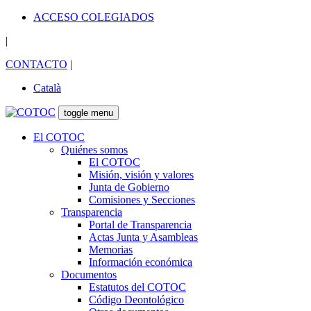
ACCESO COLEGIADOS
|
CONTACTO
|
Català
toggle menu
El COTOC
Quiénes somos
El COTOC
Misión, visión y valores
Junta de Gobierno
Comisiones y Secciones
Transparencia
Portal de Transparencia
Actas Junta y Asambleas
Memorias
Información económica
Documentos
Estatutos del COTOC
Código Deontológico