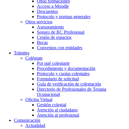
Otras formaciones
Acceso a Moodle
Descuentos
Protocolo y normas generales
Otros servicios
Asesoramiento
Seguro de RC Profesional
Cesión de espacios
Becas
Convenios con entidades
Trámites
Colégiate
Por qué colegiarte
Procedimiento y documentación
Protocolo y cuotas colegiales
Formulario de solicitud
Guía de verificación de colegiación
Directorio de Profesionales de Terapia
Ocupacional
Oficina Virtual
Gestión colegial
Atención al ciudadano
Atención al profesional
Comunicación
Actualidad