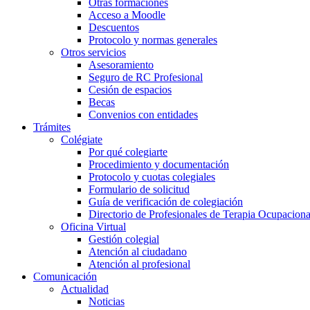
Otras formaciones
Acceso a Moodle
Descuentos
Protocolo y normas generales
Otros servicios
Asesoramiento
Seguro de RC Profesional
Cesión de espacios
Becas
Convenios con entidades
Trámites
Colégiate
Por qué colegiarte
Procedimiento y documentación
Protocolo y cuotas colegiales
Formulario de solicitud
Guía de verificación de colegiación
Directorio de Profesionales de Terapia Ocupaciona
Oficina Virtual
Gestión colegial
Atención al ciudadano
Atención al profesional
Comunicación
Actualidad
Noticias