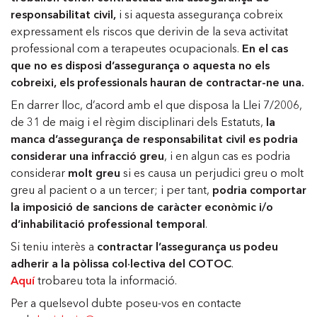
responsabilitat civil,
i si aquesta assegurança cobreix
expressament els riscos que derivin de la seva activitat
professional com a terapeutes ocupacionals.
En el cas
que no es disposi d’assegurança o aquesta no els
cobreixi, els professionals hauran de contractar-ne una.
En darrer lloc, d’acord amb el que disposa la Llei 7/2006,
de 31 de maig i el règim disciplinari dels Estatuts,
la
manca d’assegurança de responsabilitat civil es podria
considerar una infracció greu
, i en algun cas es podria
considerar
molt greu
si es causa un perjudici greu o molt
greu al pacient o a un tercer; i per tant,
podria comportar
la imposició de sancions de caràcter econòmic i/o
d’inhabilitació professional temporal
.
Si teniu interès a
contractar l’assegurança us podeu
adherir a la pòlissa col·lectiva del COTOC
.
Aquí
trobareu tota la informació.
Per a quelsevol dubte poseu-vos en contacte