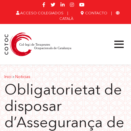
ACCESO COLEGIADOS
|
CONTACTO
|
CATALÀ
Inici
Noticias
>
Obligatorietat de
disposar
d’Assegurança de