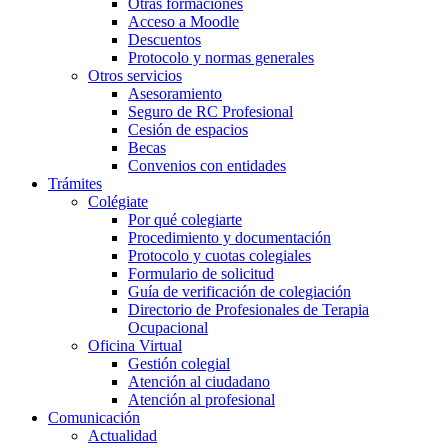
Otras formaciones
Acceso a Moodle
Descuentos
Protocolo y normas generales
Otros servicios
Asesoramiento
Seguro de RC Profesional
Cesión de espacios
Becas
Convenios con entidades
Trámites
Colégiate
Por qué colegiarte
Procedimiento y documentación
Protocolo y cuotas colegiales
Formulario de solicitud
Guía de verificación de colegiación
Directorio de Profesionales de Terapia
Ocupacional
Oficina Virtual
Gestión colegial
Atención al ciudadano
Atención al profesional
Comunicación
Actualidad