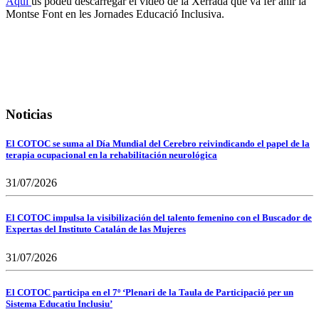
Aquí
us podeu descarregar el vídeo de la Xerrada que va fer ahir la
Montse Font en les Jornades Educació Inclusiva.
Noticias
El COTOC se suma al Día Mundial del Cerebro reivindicando el papel de la
terapia ocupacional en la rehabilitación neurológica
31/07/2026
El COTOC impulsa la visibilización del talento femenino con el Buscador de
Expertas del Instituto Catalán de las Mujeres
31/07/2026
El COTOC participa en el 7º ‘Plenari de la Taula de Participació per un
Sistema Educatiu Inclusiu’