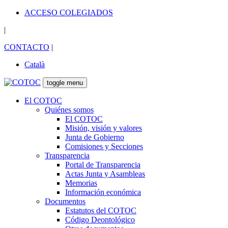
ACCESO COLEGIADOS
|
CONTACTO
|
Català
toggle menu
El COTOC
Quiénes somos
El COTOC
Misión, visión y valores
Junta de Gobierno
Comisiones y Secciones
Transparencia
Portal de Transparencia
Actas Junta y Asambleas
Memorias
Información económica
Documentos
Estatutos del COTOC
Código Deontológico