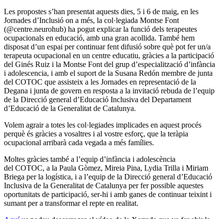
Les propostes s’han presentat aquests dies, 5 i 6 de maig, en les
Jornades d’Inclusió on a més, la col·legiada Montse Font
(@centre.neurohub) ha pogut explicar la funció dels terapeutes
ocupacionals en educació, amb una gran acollida. També hem
disposat d’un espai per continuar fent difusió sobre què pot fer un/a
terapeuta ocupacional en un centre educatiu, gràcies a la participació
del Ginés Ruiz i la Montse Font del grup d’especialització d’infància
i adolescencia, i amb el suport de la Susana Redón membre de junta
del COTOC que assisteix a les Jornades en representació de la
Degana i junta de govern en resposta a la invitació rebuda de l’equip
de la Direcció general d’Educació Inclusiva del Departament
d’Educació de la Generalitat de Catalunya.
Volem agrair a totes les col·legiades implicades en aquest procés
perquè és gràcies a vosaltres i al vostre esforç, que la teràpia
ocupacional arribarà cada vegada a més famílies.
Moltes gràcies també a l’equip d’infància i adolescència
del COTOC, a la Paula Gòmez, Mireia Pina, Lydia Trilla i Miriam
Briega per la logística, i a l’equip de la Direcció general d’Educació
Inclusiva de la Generalitat de Catalunya per fer possible aquestes
oportunitats de participació, ser-hi i amb ganes de continuar teixint i
sumant per a transformar el repte en realitat.