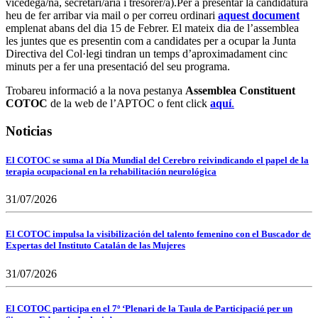
vicedegà/na, secretari/ària i tresorer/a).Per a presentar la candidatura
heu de fer arribar via mail o per correu ordinari
aquest document
emplenat abans del dia 15 de Febrer. El mateix dia de l’assemblea
les juntes que es presentin com a candidates per a ocupar la Junta
Directiva del Col·legi tindran un temps d’aproximadament cinc
minuts per a fer una presentació del seu programa.
Trobareu informació a la nova pestanya
Assemblea Constituent
COTOC
de la web de l’APTOC o fent click
aquí
.
Noticias
El COTOC se suma al Día Mundial del Cerebro reivindicando el papel de la
terapia ocupacional en la rehabilitación neurológica
31/07/2026
El COTOC impulsa la visibilización del talento femenino con el Buscador de
Expertas del Instituto Catalán de las Mujeres
31/07/2026
El COTOC participa en el 7º ‘Plenari de la Taula de Participació per un