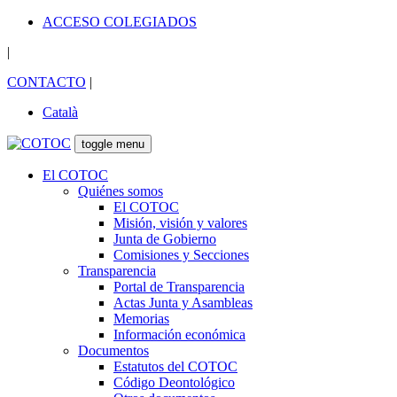
ACCESO COLEGIADOS
|
CONTACTO
|
Català
toggle menu
El COTOC
Quiénes somos
El COTOC
Misión, visión y valores
Junta de Gobierno
Comisiones y Secciones
Transparencia
Portal de Transparencia
Actas Junta y Asambleas
Memorias
Información económica
Documentos
Estatutos del COTOC
Código Deontológico