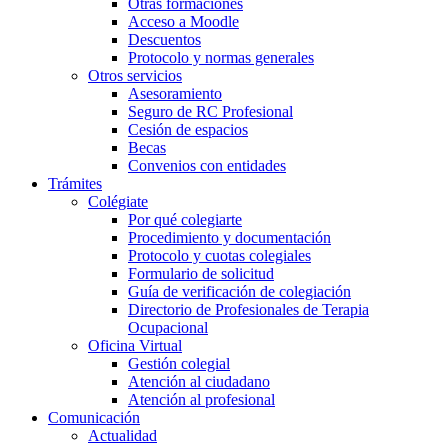
Otras formaciones
Acceso a Moodle
Descuentos
Protocolo y normas generales
Otros servicios
Asesoramiento
Seguro de RC Profesional
Cesión de espacios
Becas
Convenios con entidades
Trámites
Colégiate
Por qué colegiarte
Procedimiento y documentación
Protocolo y cuotas colegiales
Formulario de solicitud
Guía de verificación de colegiación
Directorio de Profesionales de Terapia
Ocupacional
Oficina Virtual
Gestión colegial
Atención al ciudadano
Atención al profesional
Comunicación
Actualidad