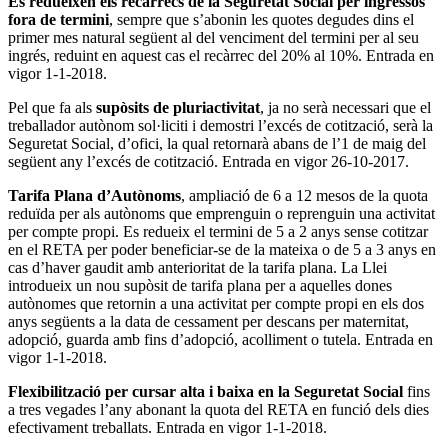
Es redueixen els recàrrecs de la Seguretat Social per ingressos
fora de termini
, sempre que s’abonin les quotes degudes dins el
primer mes natural següent al del venciment del termini per al seu
ingrés, reduint en aquest cas el recàrrec del 20% al 10%. Entrada en
vigor 1-1-2018.
Pel que fa als
supòsits d
e pluriactivitat
, ja no serà necessari que el
treballador autònom sol·liciti i demostri l’excés de cotització, serà la
Seguretat Social, d’ofici, la qual retornarà abans de l’1 de maig del
següent any l’excés de cotització. Entrada en vigor 26-10-2017.
Tarifa Plana d’Autònoms
, ampliació de 6 a 12 mesos de la quota
reduïda per als autònoms que emprenguin o reprenguin una activitat
per compte propi. Es redueix el termini de 5 a 2 anys sense cotitzar
en el RETA per poder beneficiar-se de la mateixa o de 5 a 3 anys en
cas d’haver gaudit amb anterioritat de la tarifa plana. La Llei
introdueix un nou supòsit de tarifa plana per a aquelles dones
autònomes que retornin a una activitat per compte propi en els dos
anys següents a la data de cessament per descans per maternitat,
adopció, guarda amb fins d’adopció, acolliment o tutela. Entrada en
vigor 1-1-2018.
Flexibilització per cursar alta i baixa en la Seguretat Social
fins
a tres vegades l’any abonant la quota del RETA en funció dels dies
efectivament treballats. Entrada en vigor 1-1-2018.