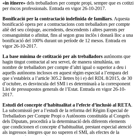
«in itinere»
dels treballadors per compte propi, sempre que es cotitzi
per riscos professionals. Entrada en vigor 26-10-2017.
Bonificació per la contractació indefinida de familiars
. Aquesta
bonificació opera per a contractacions com treballadors per compte
aliè del seu cònjuge, ascendents, descendents i altres parents per
consanguinitat o afinitat, fins al segon grau inclòs i donarà lloc a una
bonificació del 100% durant un període de 12 mesos. Entrada en
vigor 26-10-2017.
La base mínima de cotització per als treballadors
autònoms que
hagin tingut contractat al seu servei, de manera simultània, un
nombre de treballadors per compte d’altri igual o superior a deu i
aquells autònoms inclosos en aquest règim especial a l’empara del
que s’estableix a l’article 305.2 lletres b) i e) del RDL 8/2015, de 30
d’octubre, es desvincula del SMI i es determinarà a la corresponent
Llei de pressupostos generals de l’Estat. Entrada en vigor 26-10-
2017.
Estudi del concepte d’habitualitat a l’efecte d’inclusió al RETA
.
La subcomissió per a l’estudi de la reforma del Règim Especial de
Treballadors per Compte Propi o Autònoms constituïda al Congrés
dels Diputats, procedirà a la determinació dels diferents elements
que condicionen el concepte d’habitualitat, prestant especial atenció
als ingressos íntegres que no superen el SMI, als efectes de la