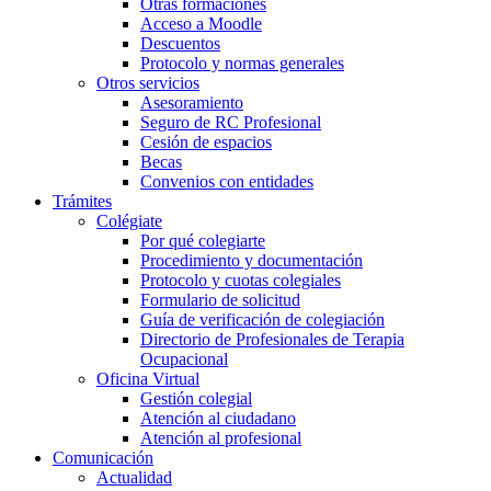
Otras formaciones
Acceso a Moodle
Descuentos
Protocolo y normas generales
Otros servicios
Asesoramiento
Seguro de RC Profesional
Cesión de espacios
Becas
Convenios con entidades
Trámites
Colégiate
Por qué colegiarte
Procedimiento y documentación
Protocolo y cuotas colegiales
Formulario de solicitud
Guía de verificación de colegiación
Directorio de Profesionales de Terapia
Ocupacional
Oficina Virtual
Gestión colegial
Atención al ciudadano
Atención al profesional
Comunicación
Actualidad