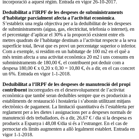
incorporació a aquest règim. Entrada en vigor 26-10-2017.
Deduïbilitat a l’IRPF
de les despeses de subministraments
d’habitatge parcialment afecta
a l’activitat
econòmica
.
S’estableix una regla objectiva per a la deduïbilitat de les despeses
de subministraments (aigua, gas, electricitat, telefonia o internet), en
el percentatge d’aplicar el 30% a la proporció existent entre els
metres quadrats de l’habitatge destinats a l’activitat respecte a la seva
superfície total, llevat que es provi un percentatge superior o inferior.
Com a exemple, si residim en un habitatge de 100 m2 en el què a
més tenim afecta a una activitat econòmica 20 m2 i uns consums en
subministraments de 180,00 €, el contribuent pot deduir com a
despesa 180,00 € x 0,20 x 0,30 = 10,80 €, és a dir, en el cas concret
un 6%. Entrada en vigor 1-1-2018.
Deduïbilitat a l’IRPF
de les despeses de manutenció del propi
contribuent
incorregudes en el desenvolupament de l’activitat
econòmica que també seran deduïbles sempre que es produeixin a
establiments de restauració i hostaleria i s’abonin utilitzant mitjans
electrònics de pagament. La limitació quantitativa és l’establerta per
reglament per a les dietes i assignacions per a despeses normals de
manutenció dels treballadors, és a dir, 26,67 € / dia si la despesa es
produeix a Espanya i 48,08 €/dia si és a l’estranger. En el cas de
pernoctar els límits augmenten a allò legalment establert. Entrada en
vigor 1-1-2018.