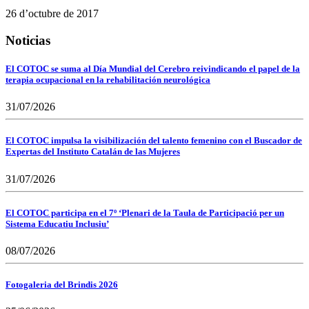
26 d’octubre de 2017
Noticias
El COTOC se suma al Día Mundial del Cerebro reivindicando el papel de la
terapia ocupacional en la rehabilitación neurológica
31/07/2026
El COTOC impulsa la visibilización del talento femenino con el Buscador de
Expertas del Instituto Catalán de las Mujeres
31/07/2026
El COTOC participa en el 7º ‘Plenari de la Taula de Participació per un
Sistema Educatiu Inclusiu’
08/07/2026
Fotogaleria del Brindis 2026