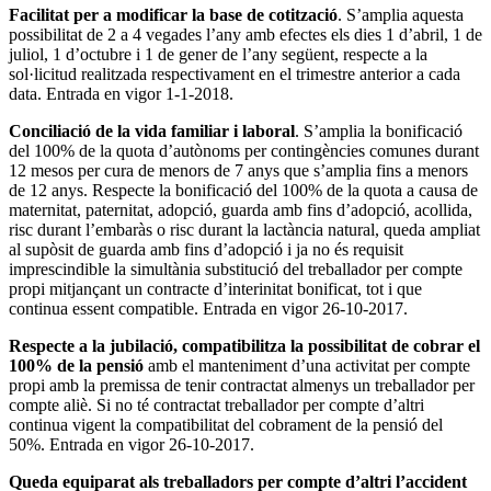
Facilitat per a modificar la base de cotització
. S’amplia aquesta
possibilitat de 2 a 4 vegades l’any amb efectes els dies 1 d’abril, 1 de
juliol, 1 d’octubre i 1 de gener de l’any següent, respecte a la
sol·licitud realitzada respectivament en el trimestre anterior a cada
data. Entrada en vigor 1-1-2018.
Conciliació de la vida familiar i laboral
. S’amplia la bonificació
del 100% de la quota d’autònoms per contingències comunes durant
12 mesos per cura de menors de 7 anys que s’amplia fins a menors
de 12 anys. Respecte la bonificació del 100% de la quota a causa de
maternitat, paternitat, adopció, guarda amb fins d’adopció, acollida,
risc durant l’embaràs o risc durant la lactància natural, queda ampliat
al supòsit de guarda amb fins d’adopció i ja no és requisit
imprescindible la simultània substitució del treballador per compte
propi mitjançant un contracte d’interinitat bonificat, tot i que
continua essent compatible. Entrada en vigor 26-10-2017.
Respecte a la jubilació, compatibilitza la possibilitat de cobrar el
100% de la pensió
amb el manteniment d’una activitat per compte
propi amb la premissa de tenir contractat almenys un treballador per
compte aliè. Si no té contractat treballador per compte d’altri
continua vigent la compatibilitat del cobrament de la pensió del
50%. Entrada en vigor 26-10-2017.
Queda equiparat als treballadors per compte d’altri l’accident