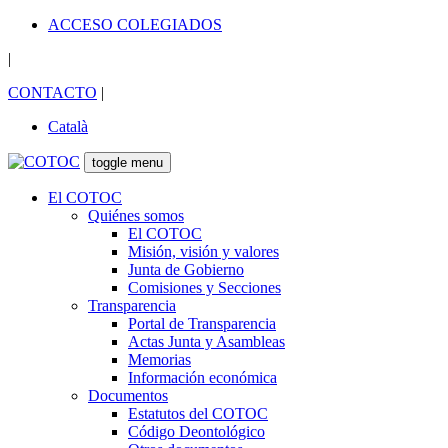
ACCESO COLEGIADOS
|
CONTACTO
|
Català
toggle menu
El COTOC
Quiénes somos
El COTOC
Misión, visión y valores
Junta de Gobierno
Comisiones y Secciones
Transparencia
Portal de Transparencia
Actas Junta y Asambleas
Memorias
Información económica
Documentos
Estatutos del COTOC
Código Deontológico