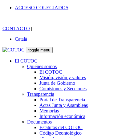
ACCESO COLEGIADOS
|
CONTACTO
|
Català
toggle menu
El COTOC
Quiénes somos
El COTOC
Misión, visión y valores
Junta de Gobierno
Comisiones y Secciones
Transparencia
Portal de Transparencia
Actas Junta y Asambleas
Memorias
Información económica
Documentos
Estatutos del COTOC
Código Deontológico