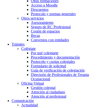
Otras formaciones
Acceso a Moodle
Descuentos
Protocolo y normas generales
Otros servicios
Asesoramiento
Seguro de RC Profesional
Cesión de espacios
Becas
Convenios con entidades
Trámites
Colégiate
Por qué colegiarte
Procedimiento y documentación
Protocolo y cuotas colegiales
Formulario de solicitud
Guía de verificación de colegiación
Directorio de Profesionales de Terapia
Ocupacional
Oficina Virtual
Gestión colegial
Atención al ciudadano
Atención al profesional
Comunicación
Actualidad