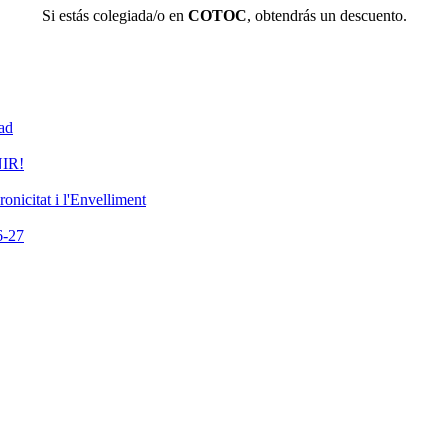
Si estás colegiada/o en
COTOC
, obtendrás un descuento.
dad
IR!
nicitat i l'Envelliment
-27