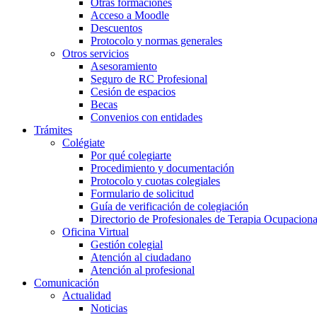
Otras formaciones
Acceso a Moodle
Descuentos
Protocolo y normas generales
Otros servicios
Asesoramiento
Seguro de RC Profesional
Cesión de espacios
Becas
Convenios con entidades
Trámites
Colégiate
Por qué colegiarte
Procedimiento y documentación
Protocolo y cuotas colegiales
Formulario de solicitud
Guía de verificación de colegiación
Directorio de Profesionales de Terapia Ocupaciona
Oficina Virtual
Gestión colegial
Atención al ciudadano
Atención al profesional
Comunicación
Actualidad
Noticias