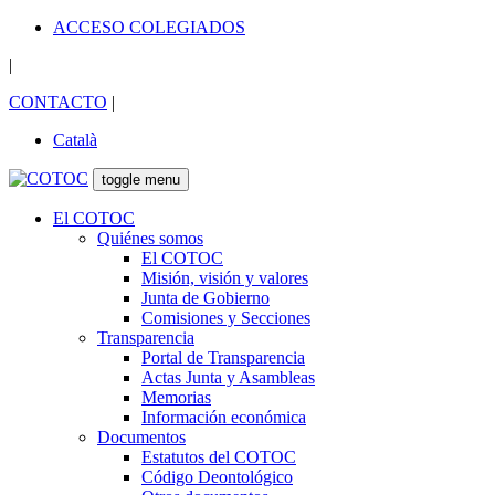
ACCESO COLEGIADOS
|
CONTACTO
|
Català
toggle menu
El COTOC
Quiénes somos
El COTOC
Misión, visión y valores
Junta de Gobierno
Comisiones y Secciones
Transparencia
Portal de Transparencia
Actas Junta y Asambleas
Memorias
Información económica
Documentos
Estatutos del COTOC
Código Deontológico