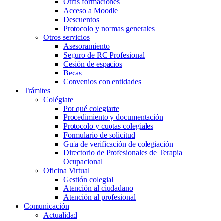
Otras formaciones
Acceso a Moodle
Descuentos
Protocolo y normas generales
Otros servicios
Asesoramiento
Seguro de RC Profesional
Cesión de espacios
Becas
Convenios con entidades
Trámites
Colégiate
Por qué colegiarte
Procedimiento y documentación
Protocolo y cuotas colegiales
Formulario de solicitud
Guía de verificación de colegiación
Directorio de Profesionales de Terapia
Ocupacional
Oficina Virtual
Gestión colegial
Atención al ciudadano
Atención al profesional
Comunicación
Actualidad