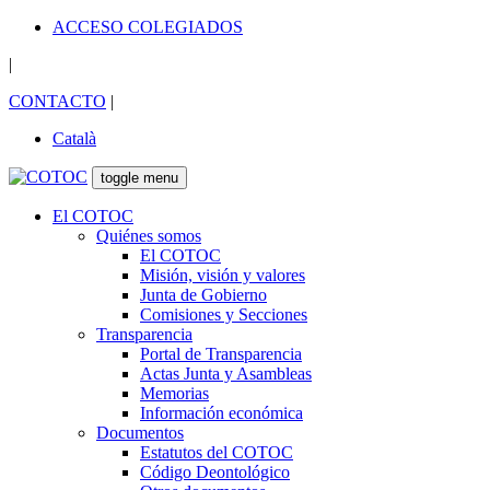
ACCESO COLEGIADOS
|
CONTACTO
|
Català
toggle menu
El COTOC
Quiénes somos
El COTOC
Misión, visión y valores
Junta de Gobierno
Comisiones y Secciones
Transparencia
Portal de Transparencia
Actas Junta y Asambleas
Memorias
Información económica
Documentos
Estatutos del COTOC
Código Deontológico