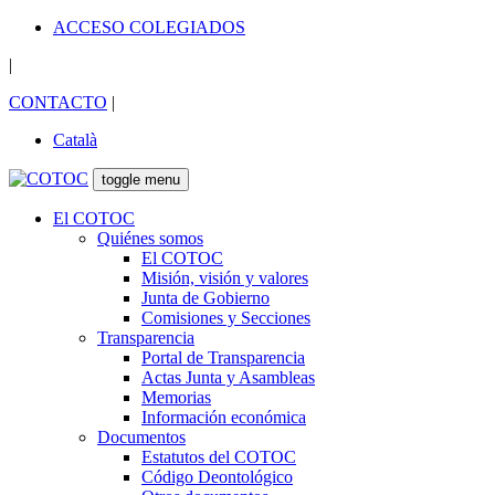
ACCESO COLEGIADOS
|
CONTACTO
|
Català
toggle menu
El COTOC
Quiénes somos
El COTOC
Misión, visión y valores
Junta de Gobierno
Comisiones y Secciones
Transparencia
Portal de Transparencia
Actas Junta y Asambleas
Memorias
Información económica
Documentos
Estatutos del COTOC
Código Deontológico