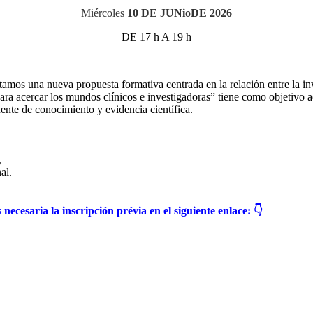
Miércoles
10 DE JUNioDE 2026
DE 17 h A 19 h
os una nueva propuesta formativa centrada en la relación entre la inves
ra acercar los mundos clínicos e investigadoras” tiene como objetivo ace
uente de conocimiento y evidencia científica.
,
al.
necesaria la inscripción prévia en el siguiente enlace: 👇