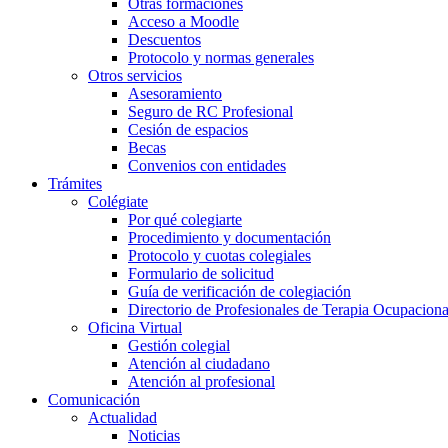
Otras formaciones
Acceso a Moodle
Descuentos
Protocolo y normas generales
Otros servicios
Asesoramiento
Seguro de RC Profesional
Cesión de espacios
Becas
Convenios con entidades
Trámites
Colégiate
Por qué colegiarte
Procedimiento y documentación
Protocolo y cuotas colegiales
Formulario de solicitud
Guía de verificación de colegiación
Directorio de Profesionales de Terapia Ocupaciona
Oficina Virtual
Gestión colegial
Atención al ciudadano
Atención al profesional
Comunicación
Actualidad
Noticias