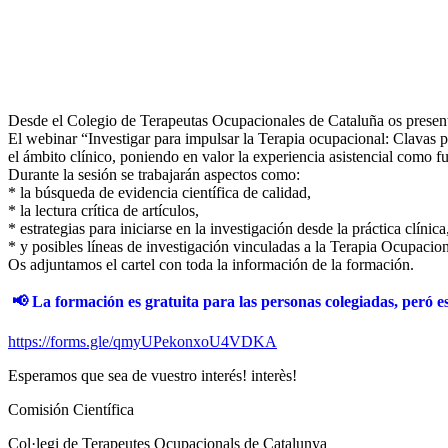
Desde el Colegio de Terapeutas Ocupacionales de Cataluña os presentam
El webinar “Investigar para impulsar la Terapia ocupacional: Clavas pa
el ámbito clínico, poniendo en valor la experiencia asistencial como f
Durante la sesión se trabajarán aspectos como:
* la búsqueda de evidencia científica de calidad,
* la lectura crítica de artículos,
* estrategias para iniciarse en la investigación desde la práctica clínica
* y posibles líneas de investigación vinculadas a la Terapia Ocupacion
Os adjuntamos el cartel con toda la información de la formación.
📢 La formación es gratuita para las personas colegiadas, peró es 
https://forms.gle/qmyUPekonxoU4VDKA
Esperamos que sea de vuestro interés! interès!
Comisión Científica
Col·legi de Terapeutes Ocupacionals de Catalunya