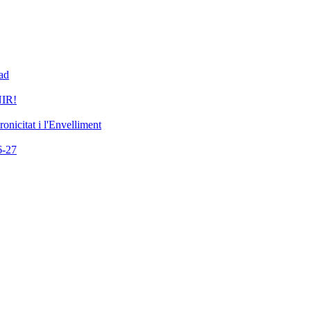
dad
IR!
nicitat i l'Envelliment
-27