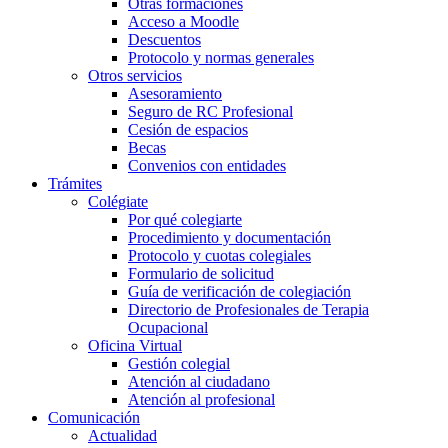
Otras formaciones
Acceso a Moodle
Descuentos
Protocolo y normas generales
Otros servicios
Asesoramiento
Seguro de RC Profesional
Cesión de espacios
Becas
Convenios con entidades
Trámites
Colégiate
Por qué colegiarte
Procedimiento y documentación
Protocolo y cuotas colegiales
Formulario de solicitud
Guía de verificación de colegiación
Directorio de Profesionales de Terapia
Ocupacional
Oficina Virtual
Gestión colegial
Atención al ciudadano
Atención al profesional
Comunicación
Actualidad