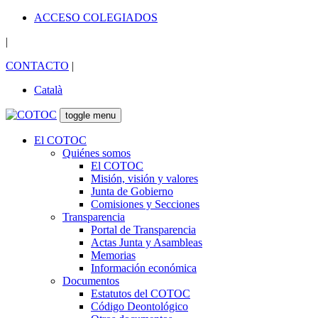
ACCESO COLEGIADOS
|
CONTACTO
|
Català
toggle menu
El COTOC
Quiénes somos
El COTOC
Misión, visión y valores
Junta de Gobierno
Comisiones y Secciones
Transparencia
Portal de Transparencia
Actas Junta y Asambleas
Memorias
Información económica
Documentos
Estatutos del COTOC
Código Deontológico