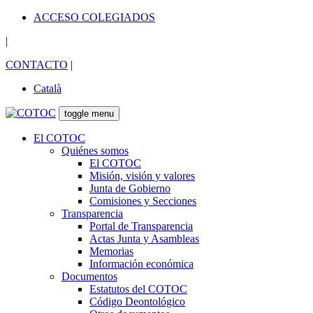
ACCESO COLEGIADOS
|
CONTACTO
|
Català
toggle menu
El COTOC
Quiénes somos
El COTOC
Misión, visión y valores
Junta de Gobierno
Comisiones y Secciones
Transparencia
Portal de Transparencia
Actas Junta y Asambleas
Memorias
Información económica
Documentos
Estatutos del COTOC
Código Deontológico