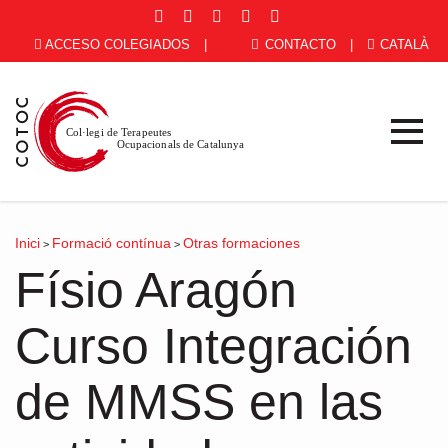
ACCESO COLEGIADOS
|
CONTACTO
|
CATALÀ
Inici
Formació contínua
Otras formaciones
>
>
Físio Aragón
Curso Integración
de MMSS en las