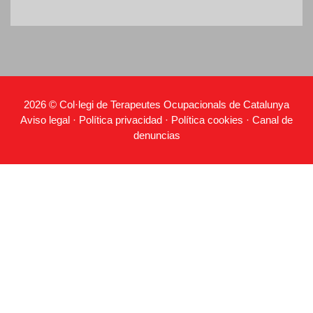
2026 © Col·legi de Terapeutes Ocupacionals de Catalunya
Aviso legal
·
Política privacidad
·
Política cookies
·
Canal de
denuncias