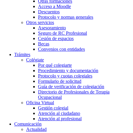
Otras formaciones
Acceso a Moodle
Descuentos
Protocolo y normas generales
Otros servicios
Asesoramiento
Seguro de RC Profesional
Cesión de espacios
Becas
Convenios con entidades
Trámites
Colégiate
Por qué colegiarte
Procedimiento y documentación
Protocolo y cuotas colegiales
Formulario de solicitud
Guía de verificación de colegiación
Directorio de Profesionales de Terapia
Ocupacional
Oficina Virtual
Gestión colegial
Atención al ciudadano
Atención al profesional
Comunicación
Actualidad