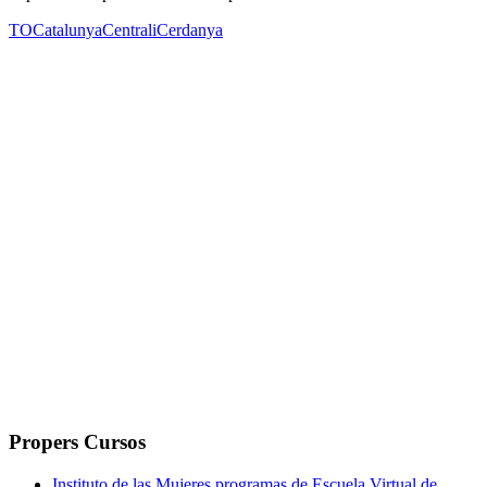
TOCatalunyaCentraliCerdanya
Propers Cursos
Instituto de las Mujeres programas de Escuela Virtual de