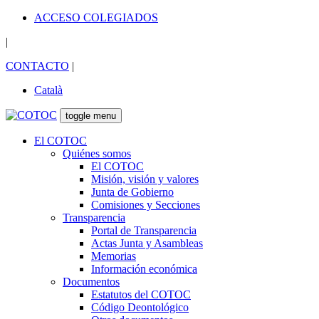
ACCESO COLEGIADOS
|
CONTACTO
|
Català
toggle menu
El COTOC
Quiénes somos
El COTOC
Misión, visión y valores
Junta de Gobierno
Comisiones y Secciones
Transparencia
Portal de Transparencia
Actas Junta y Asambleas
Memorias
Información económica
Documentos
Estatutos del COTOC
Código Deontológico