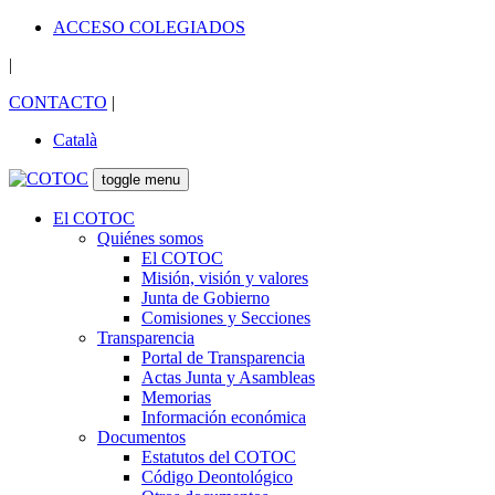
ACCESO COLEGIADOS
|
CONTACTO
|
Català
toggle menu
El COTOC
Quiénes somos
El COTOC
Misión, visión y valores
Junta de Gobierno
Comisiones y Secciones
Transparencia
Portal de Transparencia
Actas Junta y Asambleas
Memorias
Información económica
Documentos
Estatutos del COTOC
Código Deontológico