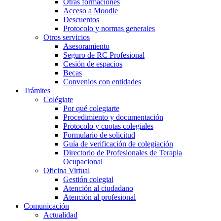
Otras formaciones
Acceso a Moodle
Descuentos
Protocolo y normas generales
Otros servicios
Asesoramiento
Seguro de RC Profesional
Cesión de espacios
Becas
Convenios con entidades
Trámites
Colégiate
Por qué colegiarte
Procedimiento y documentación
Protocolo y cuotas colegiales
Formulario de solicitud
Guía de verificación de colegiación
Directorio de Profesionales de Terapia
Ocupacional
Oficina Virtual
Gestión colegial
Atención al ciudadano
Atención al profesional
Comunicación
Actualidad