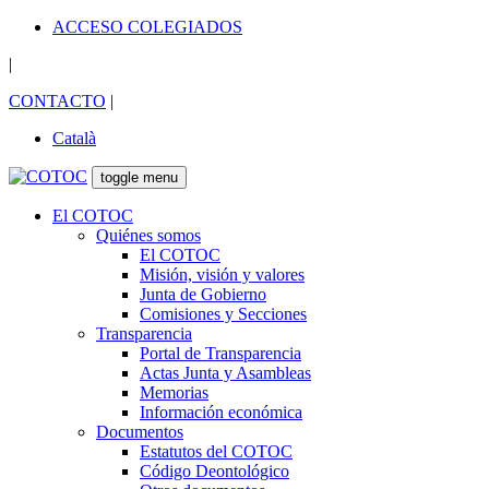
ACCESO COLEGIADOS
|
CONTACTO
|
Català
toggle menu
El COTOC
Quiénes somos
El COTOC
Misión, visión y valores
Junta de Gobierno
Comisiones y Secciones
Transparencia
Portal de Transparencia
Actas Junta y Asambleas
Memorias
Información económica
Documentos
Estatutos del COTOC
Código Deontológico