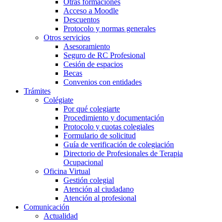
Otras formaciones
Acceso a Moodle
Descuentos
Protocolo y normas generales
Otros servicios
Asesoramiento
Seguro de RC Profesional
Cesión de espacios
Becas
Convenios con entidades
Trámites
Colégiate
Por qué colegiarte
Procedimiento y documentación
Protocolo y cuotas colegiales
Formulario de solicitud
Guía de verificación de colegiación
Directorio de Profesionales de Terapia
Ocupacional
Oficina Virtual
Gestión colegial
Atención al ciudadano
Atención al profesional
Comunicación
Actualidad