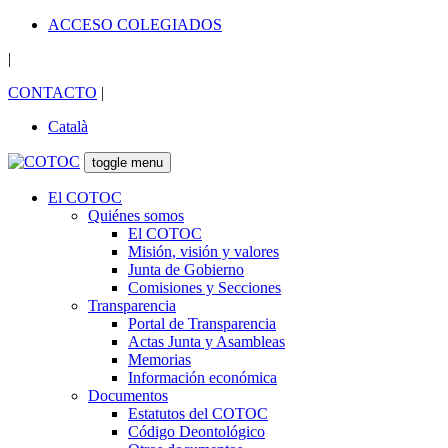
ACCESO COLEGIADOS
|
CONTACTO
|
Català
toggle menu
El COTOC
Quiénes somos
El COTOC
Misión, visión y valores
Junta de Gobierno
Comisiones y Secciones
Transparencia
Portal de Transparencia
Actas Junta y Asambleas
Memorias
Información económica
Documentos
Estatutos del COTOC
Código Deontológico