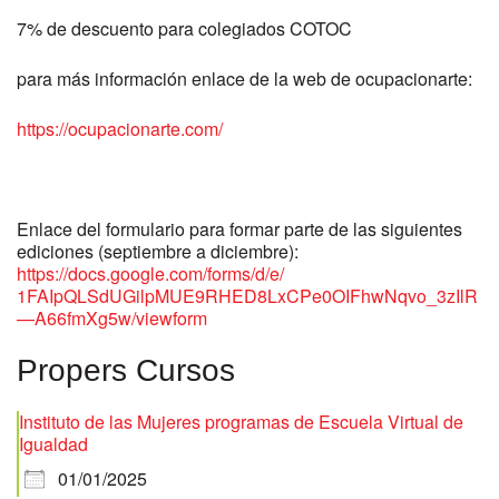
7% de descuento para colegiados COTOC
para más información enlace de la web de ocupacionarte:
https://
ocupacionarte.com/
Enlace del formulario para formar parte de las siguientes
ediciones (septiembre a diciembre):
https://docs.
google.com/forms/d/e/
1FAIpQLSdUGilpMUE9RHED8LxCPe0O
IFhwNqvo_3zIlR
—A66fmXg5w/
viewform
Propers Cursos
Instituto de las Mujeres programas de Escuela Virtual de
Igualdad
01/01/2025