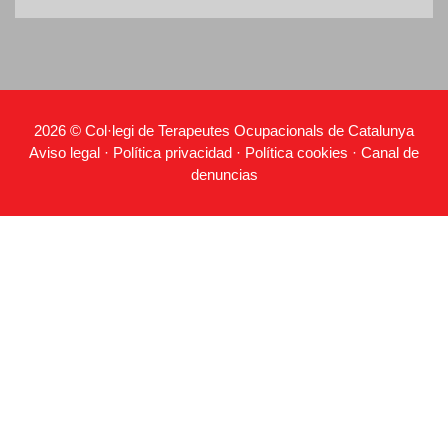
2026 © Col·legi de Terapeutes Ocupacionals de Catalunya
Aviso legal
·
Política privacidad
·
Política cookies
·
Canal de
denuncias