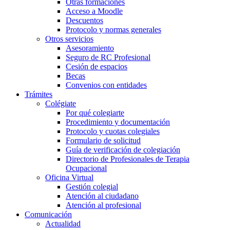
Otras formaciones
Acceso a Moodle
Descuentos
Protocolo y normas generales
Otros servicios
Asesoramiento
Seguro de RC Profesional
Cesión de espacios
Becas
Convenios con entidades
Trámites
Colégiate
Por qué colegiarte
Procedimiento y documentación
Protocolo y cuotas colegiales
Formulario de solicitud
Guía de verificación de colegiación
Directorio de Profesionales de Terapia
Ocupacional
Oficina Virtual
Gestión colegial
Atención al ciudadano
Atención al profesional
Comunicación
Actualidad