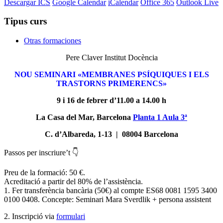
Descargar ICS
Google Calendar
iCalendar
Office 365
Outlook Live
Tipus curs
Otras formaciones
Pere Claver Institut Docència
NOU SEMINARI «MEMBRANES PSÍQUIQUES I ELS
TRASTORNS PRIMERENCS»
9 i 16 de febrer d’11.00 a 14.00 h
La Casa del Mar, Barcelona
Planta 1 Aula 3ª
C. d’Albareda, 1-13 | 08004 Barcelona
Passos per inscriure’t 👇
Preu de la formació: 50 €.
Acreditació a partir del 80% de l’assistència.
1. Fer transferència bancària (50€) al compte ES68 0081 1595 3400
0100 0408. Concepte: Seminari Mara Sverdlik + persona assistent
2. Inscripció via
formulari