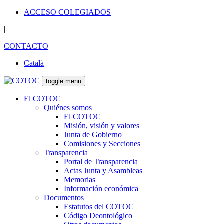
ACCESO COLEGIADOS
|
CONTACTO
|
Català
toggle menu
El COTOC
Quiénes somos
El COTOC
Misión, visión y valores
Junta de Gobierno
Comisiones y Secciones
Transparencia
Portal de Transparencia
Actas Junta y Asambleas
Memorias
Información económica
Documentos
Estatutos del COTOC
Código Deontológico