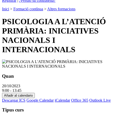
Registrar
|
¿Perdió su contraseña?
Inici
>
Formació contínua
>
Altres formacions
PSICOLOGIA A L’ATENCIÓ
PRIMÀRIA: INICIATIVES
NACIONALS I
INTERNACIONALS
Quan
20/10/2023
9:00 - 13:45
Añadir al calendario
Descargar ICS
Google Calendar
iCalendar
Office 365
Outlook Live
Tipus curs