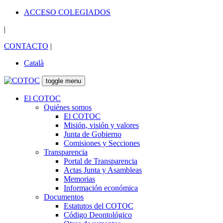
ACCESO COLEGIADOS
|
CONTACTO
|
Català
toggle menu
El COTOC
Quiénes somos
El COTOC
Misión, visión y valores
Junta de Gobierno
Comisiones y Secciones
Transparencia
Portal de Transparencia
Actas Junta y Asambleas
Memorias
Información económica
Documentos
Estatutos del COTOC
Código Deontológico