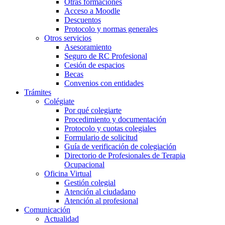
Otras formaciones
Acceso a Moodle
Descuentos
Protocolo y normas generales
Otros servicios
Asesoramiento
Seguro de RC Profesional
Cesión de espacios
Becas
Convenios con entidades
Trámites
Colégiate
Por qué colegiarte
Procedimiento y documentación
Protocolo y cuotas colegiales
Formulario de solicitud
Guía de verificación de colegiación
Directorio de Profesionales de Terapia
Ocupacional
Oficina Virtual
Gestión colegial
Atención al ciudadano
Atención al profesional
Comunicación
Actualidad