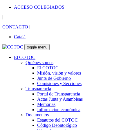
ACCESO COLEGIADOS
|
CONTACTO
|
Català
toggle menu
El COTOC
Quiénes somos
El COTOC
Misión, visión y valores
Junta de Gobierno
Comisiones y Secciones
Transparencia
Portal de Transparencia
Actas Junta y Asambleas
Memorias
Información económica
Documentos
Estatutos del COTOC
Código Deontológico