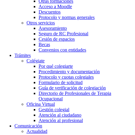
Otras formaciones
Acceso a Moodle
Descuentos
Protocolo y normas generales
Otros servicios
Asesoramiento
Seguro de RC Profesional
Cesión de espacios
Becas
Convenios con entidades
Trámites
Colégiate
Por qué colegiarte
Procedimiento y documentación
Protocolo y cuotas colegiales
Formulario de solicitud
Guía de verificación de colegiación
Directorio de Profesionales de Terapia
Ocupacional
Oficina Virtual
Gestión colegial
Atención al ciudadano
Atención al profesional
Comunicación
Actualidad