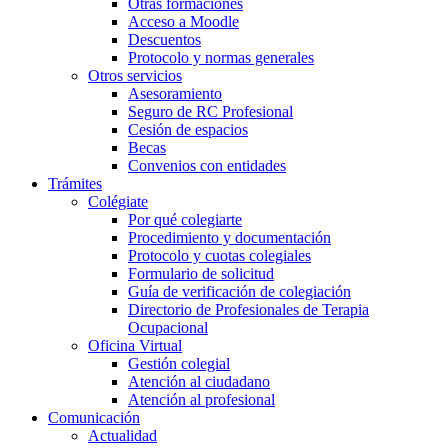
Otras formaciones
Acceso a Moodle
Descuentos
Protocolo y normas generales
Otros servicios
Asesoramiento
Seguro de RC Profesional
Cesión de espacios
Becas
Convenios con entidades
Trámites
Colégiate
Por qué colegiarte
Procedimiento y documentación
Protocolo y cuotas colegiales
Formulario de solicitud
Guía de verificación de colegiación
Directorio de Profesionales de Terapia
Ocupacional
Oficina Virtual
Gestión colegial
Atención al ciudadano
Atención al profesional
Comunicación
Actualidad