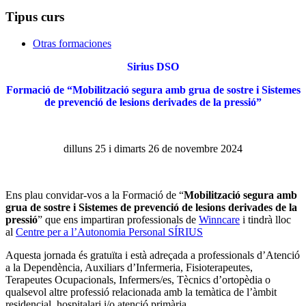
Tipus curs
Otras formaciones
Sirius DSO
Formació de “Mobilització segura amb grua de sostre i Sistemes
de prevenció de lesions derivades de la pressió”
dilluns 25 i dimarts 26 de novembre 2024
Ens plau convidar-vos a la Formació de “
Mobilització segura amb
grua de sostre i Sistemes de prevenció de lesions derivades de la
pressió
” que ens impartiran professionals de
Winncare
i tindrà lloc
al
Centre per a l’Autonomia Personal SÍRIUS
Aquesta jornada és gratuïta i està adreçada a professionals d’Atenció
a la Dependència, Auxiliars d’Infermeria, Fisioterapeutes,
Terapeutes Ocupacionals, Infermers/es, Tècnics d’ortopèdia o
qualsevol altre professió relacionada amb la temàtica de l’àmbit
residencial, hospitalari i/o atenció primària.