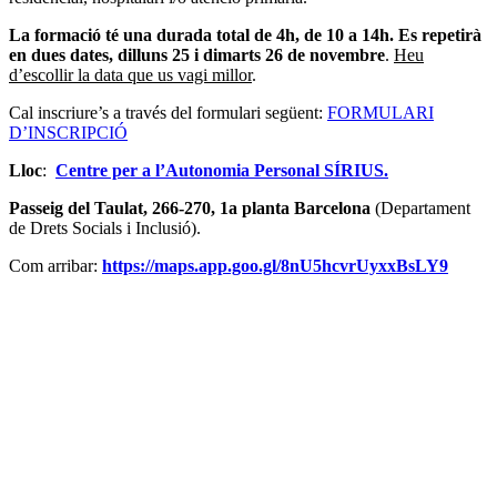
La formació té una durada total de 4h, de 10 a 14h. Es repetirà
en dues dates, dilluns 25 i dimarts 26 de novembre
.
Heu
d’escollir la data que us vagi millor
.
Cal inscriure’s a través del formulari següent:
FORMULARI
D’INSCRIPCIÓ
Lloc
:
Centre per a l’Autonomia Personal SÍRIUS.
Passeig del Taulat, 266-270, 1a planta Barcelona
(Departament
de Drets Socials i Inclusió).
Com arribar:
https://maps.app.goo.gl/8nU5hcvrUyxxBsLY9