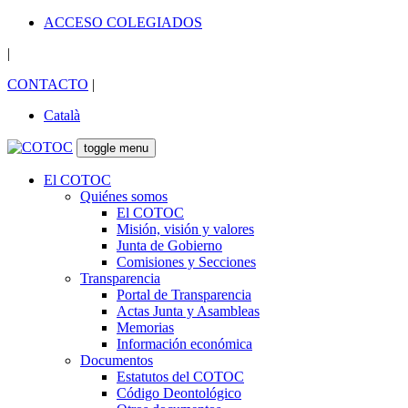
ACCESO COLEGIADOS
|
CONTACTO
|
Català
toggle menu
El COTOC
Quiénes somos
El COTOC
Misión, visión y valores
Junta de Gobierno
Comisiones y Secciones
Transparencia
Portal de Transparencia
Actas Junta y Asambleas
Memorias
Información económica
Documentos
Estatutos del COTOC
Código Deontológico