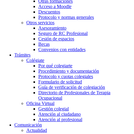
Otras formaciones
Acceso a Moodle
Descuentos
Protocolo y normas generales
Otros servicios
Asesoramiento
Seguro de RC Profesional
Cesión de espacios
Becas
Convenios con entidades
Trámites
Colégiate
Por qué colegiarte
Procedimiento y documentación
Protocolo y cuotas colegiales
Formulario de solicitud
Guía de verificación de colegiación
Directorio de Profesionales de Terapia
Ocupacional
Oficina Virtual
Gestión colegial
Atención al ciudadano
Atención al profesional
Comunicación
Actualidad