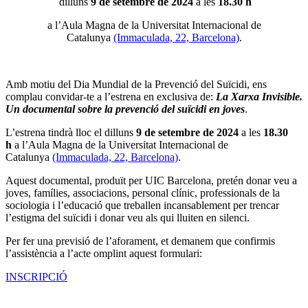
dilluns
9 de setembre de 2024
a les
18.30 h
a l’Aula Magna de la Universitat Internacional de
Catalunya
(Immaculada, 22, Barcelona)
.
Amb motiu del Dia Mundial de la Prevenció del Suïcidi, ens
complau convidar-te a l’estrena en exclusiva de:
La Xarxa Invisible.
Un documental sobre la prevenció del suïcidi en joves
.
L’estrena tindrà lloc el dilluns
9 de setembre de 2024
a les
18.30
h
a l’Aula Magna de la Universitat Internacional de
Catalunya
(Immaculada, 22, Barcelona)
.
Aquest documental, produït per UIC Barcelona, pretén donar veu a
joves, famílies, associacions, personal clínic, professionals de la
sociologia i l’educació que treballen incansablement per trencar
l’estigma del suïcidi i donar veu als qui lluiten en silenci.
Per fer una previsió de l’aforament, et demanem que confirmis
l’assistència a l’acte omplint aquest formulari:
INSCRIPCIÓ