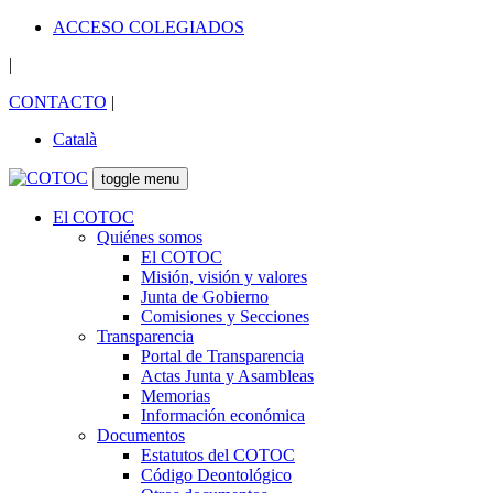
ACCESO COLEGIADOS
|
CONTACTO
|
Català
toggle menu
El COTOC
Quiénes somos
El COTOC
Misión, visión y valores
Junta de Gobierno
Comisiones y Secciones
Transparencia
Portal de Transparencia
Actas Junta y Asambleas
Memorias
Información económica
Documentos
Estatutos del COTOC
Código Deontológico