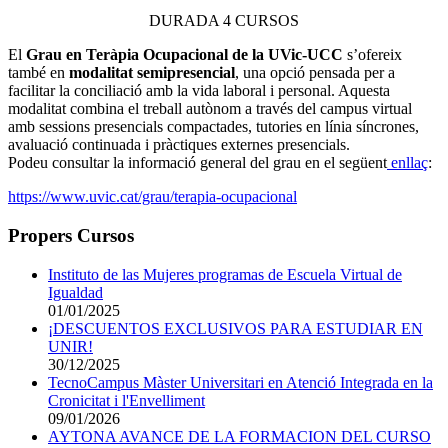
DURADA 4 CURSOS
El
Grau en Teràpia Ocupacional de la UVic-UCC
s’ofereix
també en
modalitat semipresencial
, una opció pensada per a
facilitar la conciliació amb la vida laboral i personal. Aquesta
modalitat combina el treball autònom a través del campus virtual
amb sessions presencials compactades, tutories en línia síncrones,
avaluació continuada i pràctiques externes presencials.
Podeu consultar la informació general del grau en el següent
enllaç
:
https://www.uvic.cat/grau/terapia-ocupacional
Propers Cursos
Instituto de las Mujeres programas de Escuela Virtual de
Igualdad
01/01/2025
¡DESCUENTOS EXCLUSIVOS PARA ESTUDIAR EN
UNIR!
30/12/2025
TecnoCampus Màster Universitari en Atenció Integrada en la
Cronicitat i l'Envelliment
09/01/2026
AYTONA AVANCE DE LA FORMACION DEL CURSO