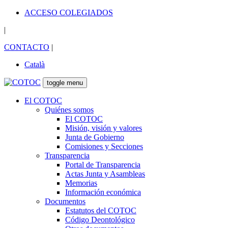
ACCESO COLEGIADOS
|
CONTACTO
|
Català
toggle menu
El COTOC
Quiénes somos
El COTOC
Misión, visión y valores
Junta de Gobierno
Comisiones y Secciones
Transparencia
Portal de Transparencia
Actas Junta y Asambleas
Memorias
Información económica
Documentos
Estatutos del COTOC
Código Deontológico