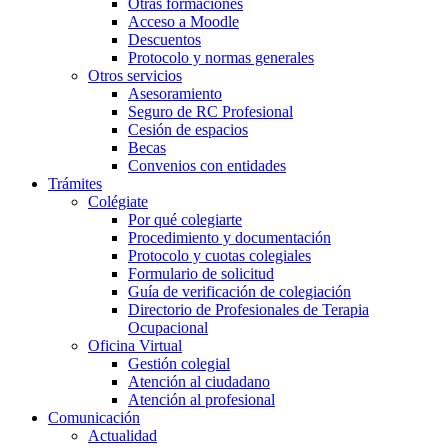
Otras formaciones
Acceso a Moodle
Descuentos
Protocolo y normas generales
Otros servicios
Asesoramiento
Seguro de RC Profesional
Cesión de espacios
Becas
Convenios con entidades
Trámites
Colégiate
Por qué colegiarte
Procedimiento y documentación
Protocolo y cuotas colegiales
Formulario de solicitud
Guía de verificación de colegiación
Directorio de Profesionales de Terapia
Ocupacional
Oficina Virtual
Gestión colegial
Atención al ciudadano
Atención al profesional
Comunicación
Actualidad