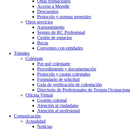
Otras formaciones
Acceso a Moodle
Descuentos
Protocolo y normas generales
Otros servicios
Asesoramiento
Seguro de RC Profesional
Cesión de espacios
Becas
Convenios con entidades
Trámites
Colégiate
Por qué colegiarte
Procedimiento y documentación
Protocolo y cuotas colegiales
Formulario de solicitud
Guía de verificación de colegiación
Directorio de Profesionales de Terapia Ocupaciona
Oficina Virtual
Gestión colegial
Atención al ciudadano
Atención al profesional
Comunicación
Actualidad
Noticias