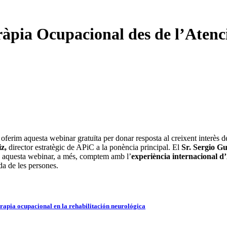
àpia Ocupacional des de l’Atenc
m aquesta webinar gratuïta per donar resposta al creixent interès del 
z,
director estratègic de APiC a la ponència principal. El
Sr. Sergio G
 En aquesta webinar, a més, comptem amb l’
experiència internacional d
ida de les persones.
rapia ocupacional en la rehabilitación neurológica