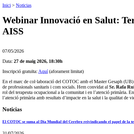
Inici
>
Noticias
Webinar Innovació en Salut: Ter
AISS
07/05/2026
Data:
27 de maig 2026, 18:30h
Inscripció gratuïta:
Aquí
(aforament limitat)
En el marc de col·laboració del COTOC amb el Master Gesaph (UB) oferi
de professionals sanitaris i com socials. Hem convidat al
Sr. Rafa Rui
rol del terapeuta ocupacional a la comunitat i en l’atenció primària.
l’atenció primària amb resultats d’impacte en la salut i la qualitat de v
Noticias
El COTOC se suma al Día Mundial del Cerebro reivindicando el papel de la te
31/07/2026