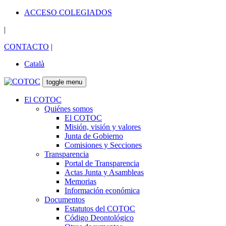
ACCESO COLEGIADOS
|
CONTACTO
|
Català
toggle menu
El COTOC
Quiénes somos
El COTOC
Misión, visión y valores
Junta de Gobierno
Comisiones y Secciones
Transparencia
Portal de Transparencia
Actas Junta y Asambleas
Memorias
Información económica
Documentos
Estatutos del COTOC
Código Deontológico