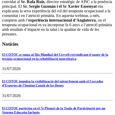
convidat al
Sr. Rafa Ruiz,
director estratègic de APiC a la ponència
principal. El
Sr. Sergio Guzmán i el Sr Xavier Ensenyat
ens
explicaran la seva experiència del rol del terapeuta ocupacional a la
comunitat i en l’atenció primària. En aquesta webinar, a més,
comptem amb l’
experiència internacional d’Anglaterra
, on el
terapeuta ocupacional es va incorporar fa 6 anys a l’atenció primària
amb resultats d’impacte en la salut i la qualitat de vida de les
persones.
Notícies
El COTOC se suma al Dia Mundial del Cervell reivindicant el paper de la
teràpia ocupacional en la rehabilitació neurològica
31/07/2026
El COTOC impulsa la visibilització del talent femení amb el Cercador
d’Expertes de l’Institut Català de les Dones
31/07/2026
El COTOC participa en el 7è Plenari de la Taula de Participació per un
Sistema Educatiu Inclusiu