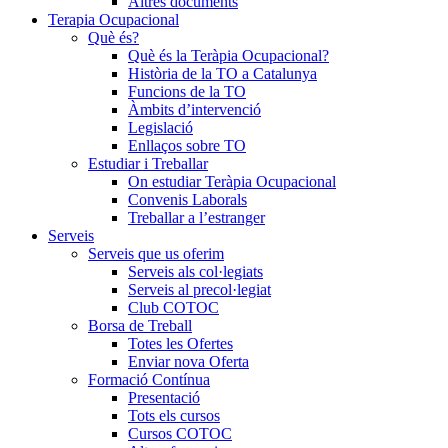
Altres documents
Terapia Ocupacional
Què és?
Què és la Teràpia Ocupacional?
Història de la TO a Catalunya
Funcions de la TO
Àmbits d’intervenció
Legislació
Enllaços sobre TO
Estudiar i Treballar
On estudiar Teràpia Ocupacional
Convenis Laborals
Treballar a l’estranger
Serveis
Serveis que us oferim
Serveis als col·legiats
Serveis al precol·legiat
Club COTOC
Borsa de Treball
Totes les Ofertes
Enviar nova Oferta
Formació Contínua
Presentació
Tots els cursos
Cursos COTOC