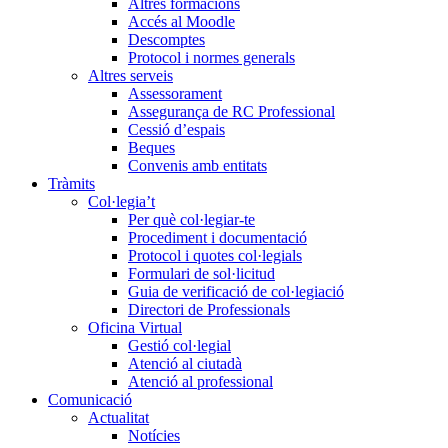
Altres formacions
Accés al Moodle
Descomptes
Protocol i normes generals
Altres serveis
Assessorament
Assegurança de RC Professional
Cessió d’espais
Beques
Convenis amb entitats
Tràmits
Col·legia’t
Per què col·legiar-te
Procediment i documentació
Protocol i quotes col·legials
Formulari de sol·licitud
Guia de verificació de col·legiació
Directori de Professionals
Oficina Virtual
Gestió col·legial
Atenció al ciutadà
Atenció al professional
Comunicació
Actualitat
Notícies