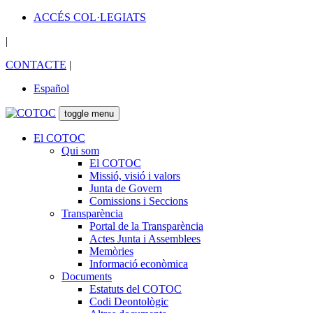
ACCÉS COL·LEGIATS
|
CONTACTE
|
Español
toggle menu
El COTOC
Qui som
El COTOC
Missió, visió i valors
Junta de Govern
Comissions i Seccions
Transparència
Portal de la Transparència
Actes Junta i Assemblees
Memòries
Informació econòmica
Documents
Estatuts del COTOC
Codi Deontològic