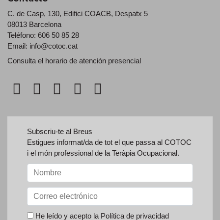
C. de Casp, 130, Edifici COACB, Despatx 5
08013 Barcelona
Teléfono: 606 50 85 28
Email:
info@cotoc.cat
Consulta el horario de
atención presencial
Subscriu-te al Breus
Estigues informat/da de tot el que passa al COTOC
i el món professional de la Teràpia Ocupacional.
He leído y acepto la
Política de privacidad