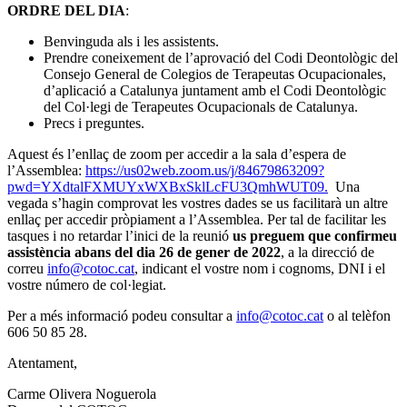
ORDRE DEL DIA
:
Benvinguda als i les assistents.
Prendre coneixement de l’aprovació del Codi Deontològic del
Consejo General de Colegios de Terapeutas Ocupacionales,
d’aplicació a Catalunya juntament amb el Codi Deontològic
del Col·legi de Terapeutes Ocupacionals de Catalunya.
Precs i preguntes.
Aquest és l’enllaç de zoom per accedir a la sala d’espera de
l’Assemblea:
https://us02web.zoom.us/j/84679863209?
pwd=YXdtalFXMUYxWXBxSklLcFU3QmhWUT09.
Una
vegada s’hagin comprovat les vostres dades se us facilitarà un altre
enllaç per accedir pròpiament a l’Assemblea. Per tal de facilitar les
tasques i no retardar l’inici de la reunió
us preguem que confirmeu
assistència abans del dia 26 de gener de 2022
, a la direcció de
correu
info@cotoc.cat
, indicant el vostre nom i cognoms, DNI i el
vostre número de col·legiat.
Per a més informació podeu consultar a
info@cotoc.cat
o al telèfon
606 50 85 28.
Atentament,
Carme Olivera Noguerola