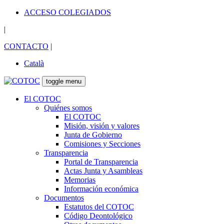
ACCESO COLEGIADOS
|
CONTACTO
|
Català
toggle menu
El COTOC
Quiénes somos
El COTOC
Misión, visión y valores
Junta de Gobierno
Comisiones y Secciones
Transparencia
Portal de Transparencia
Actas Junta y Asambleas
Memorias
Información económica
Documentos
Estatutos del COTOC
Código Deontológico