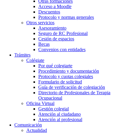
Otras formaciones
Acceso a Moodle
Descuentos
Protocolo y normas generales
Otros servicios
Asesoramiento
Seguro de RC Profesional
Cesión de espacios
Becas
Convenios con entidades
Trámites
Colégiate
Por qué colegiarte
Procedimiento y documentación
Protocolo y cuotas colegiales
Formulario de solicitud
Guía de verificación de colegiación
Directorio de Profesionales de Terapia
Ocupacional
Oficina Virtual
Gestión colegial
Atención al ciudadano
Atención al profesional
Comunicación
Actualidad