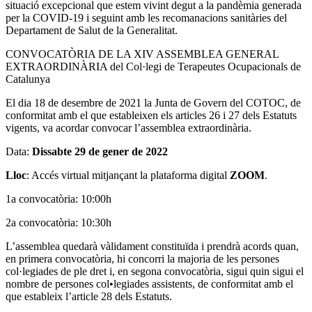
situació excepcional que estem vivint degut a la pandèmia generada
per la COVID-19 i seguint amb les recomanacions sanitàries del
Departament de Salut de la Generalitat.
CONVOCATÒRIA DE LA XIV ASSEMBLEA GENERAL
EXTRAORDINÀRIA del Col·legi de Terapeutes Ocupacionals de
Catalunya
El dia 18 de desembre de 2021 la Junta de Govern del COTOC, de
conformitat amb el que estableixen els articles 26 i 27 dels Estatuts
vigents, va acordar convocar l’assemblea extraordinària.
Data:
Dissabte 29 de gener de 2022
Lloc
: Accés virtual mitjançant la plataforma digital
ZOOM
.
1a convocatòria: 10:00h
2a convocatòria: 10:30h
L’assemblea quedarà vàlidament constituïda i prendrà acords quan,
en primera convocatòria, hi concorri la majoria de les persones
col·legiades de ple dret i, en segona convocatòria, sigui quin sigui el
nombre de persones col•legiades assistents, de conformitat amb el
que estableix l’article 28 dels Estatuts.