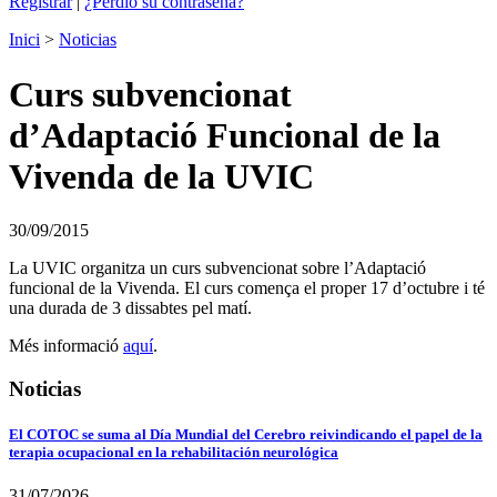
Registrar
|
¿Perdió su contraseña?
Inici
>
Noticias
Curs subvencionat
d’Adaptació Funcional de la
Vivenda de la UVIC
30/09/2015
La UVIC organitza un curs subvencionat sobre l’Adaptació
funcional de la Vivenda. El curs comença el proper 17 d’octubre i té
una durada de 3 dissabtes pel matí.
Més informació
aquí
.
Noticias
El COTOC se suma al Día Mundial del Cerebro reivindicando el papel de la
terapia ocupacional en la rehabilitación neurológica
31/07/2026