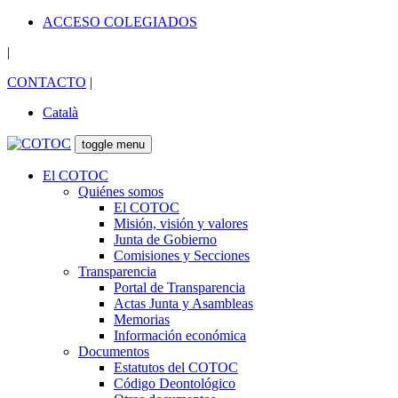
ACCESO COLEGIADOS
|
CONTACTO
|
Català
toggle menu
El COTOC
Quiénes somos
El COTOC
Misión, visión y valores
Junta de Gobierno
Comisiones y Secciones
Transparencia
Portal de Transparencia
Actas Junta y Asambleas
Memorias
Información económica
Documentos
Estatutos del COTOC
Código Deontológico