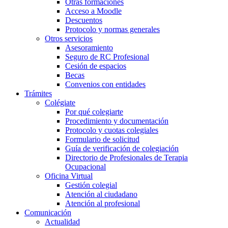
Otras formaciones
Acceso a Moodle
Descuentos
Protocolo y normas generales
Otros servicios
Asesoramiento
Seguro de RC Profesional
Cesión de espacios
Becas
Convenios con entidades
Trámites
Colégiate
Por qué colegiarte
Procedimiento y documentación
Protocolo y cuotas colegiales
Formulario de solicitud
Guía de verificación de colegiación
Directorio de Profesionales de Terapia
Ocupacional
Oficina Virtual
Gestión colegial
Atención al ciudadano
Atención al profesional
Comunicación
Actualidad