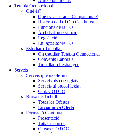
Altres documents
Terapia Ocupacional
Què és?
Què és la Teràpia Ocupacional?
Història de la TO a Catalunya
Funcions de la TO
Àmbits d’intervenció
Legislació
Enllaços sobre TO
Estudiar i Treballar
On estudiar Teràpia Ocupacional
Convenis Laborals
Treballar a l’estranger
Serveis
Serveis que us oferim
Serveis als col·legiats
Serveis al precol·legiat
Club COTOC
Borsa de Treball
Totes les Ofertes
Enviar nova Oferta
Formació Contínua
Presentació
Tots els cursos
Cursos COTOC