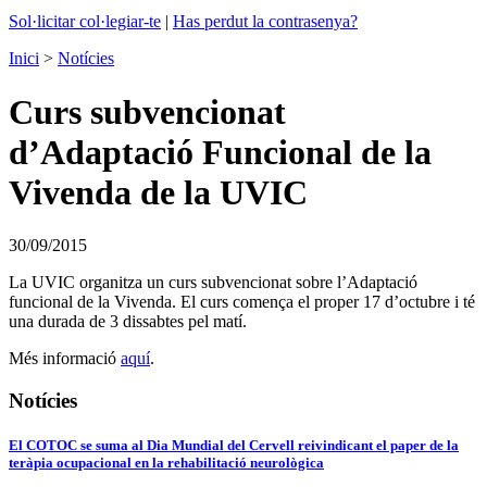
Sol·licitar col·legiar-te
|
Has perdut la contrasenya?
Inici
>
Notícies
Curs subvencionat
d’Adaptació Funcional de la
Vivenda de la UVIC
30/09/2015
La UVIC organitza un curs subvencionat sobre l’Adaptació
funcional de la Vivenda. El curs comença el proper 17 d’octubre i té
una durada de 3 dissabtes pel matí.
Més informació
aquí
.
Notícies
El COTOC se suma al Dia Mundial del Cervell reivindicant el paper de la
teràpia ocupacional en la rehabilitació neurològica