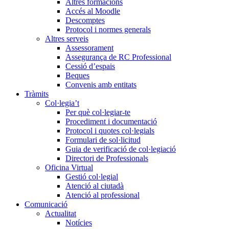
Altres formacions
Accés al Moodle
Descomptes
Protocol i normes generals
Altres serveis
Assessorament
Assegurança de RC Professional
Cessió d’espais
Beques
Convenis amb entitats
Tràmits
Col·legia’t
Per què col·legiar-te
Procediment i documentació
Protocol i quotes col·legials
Formulari de sol·licitud
Guia de verificació de col·legiació
Directori de Professionals
Oficina Virtual
Gestió col·legial
Atenció al ciutadà
Atenció al professional
Comunicació
Actualitat
Notícies