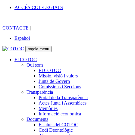
ACCÉS COL·LEGIATS
|
CONTACTE
|
Español
toggle menu
El COTOC
Qui som
El COTOC
Missió, visió i valors
Junta de Govern
Comissions i Seccions
Transparència
Portal de la Transparència
Actes Junta i Assemblees
Memòries
Informació econòmica
Documents
Estatuts del COTOC
Codi Deontològic