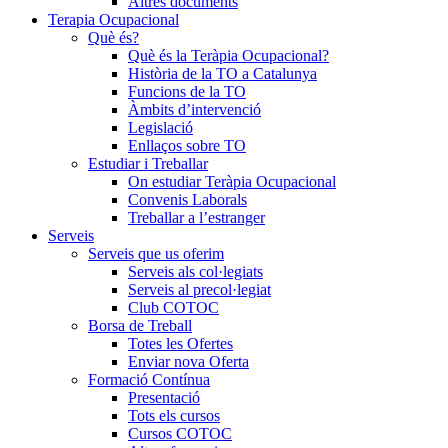
Altres documents
Terapia Ocupacional
Què és?
Què és la Teràpia Ocupacional?
Història de la TO a Catalunya
Funcions de la TO
Àmbits d’intervenció
Legislació
Enllaços sobre TO
Estudiar i Treballar
On estudiar Teràpia Ocupacional
Convenis Laborals
Treballar a l’estranger
Serveis
Serveis que us oferim
Serveis als col·legiats
Serveis al precol·legiat
Club COTOC
Borsa de Treball
Totes les Ofertes
Enviar nova Oferta
Formació Contínua
Presentació
Tots els cursos
Cursos COTOC