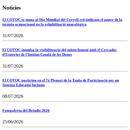
Notícies
El COTOC se suma al Dia Mundial del Cervell reivindicant el paper de la
teràpia ocupacional en la rehabilitació neurològica
31/07/2026
El COTOC impulsa la visibilització del talent femení amb el Cercador
d’Expertes de l’Institut Català de les Dones
31/07/2026
El COTOC participa en el 7è Plenari de la Taula de Participació per un
Sistema Educatiu Inclusiu
08/07/2026
Fotogaleria del Brindis 2026
25/06/2026