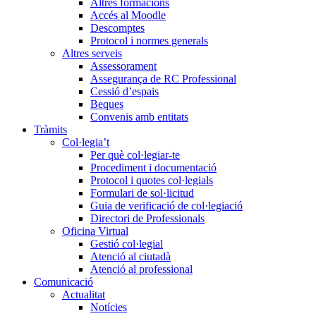
Altres formacions
Accés al Moodle
Descomptes
Protocol i normes generals
Altres serveis
Assessorament
Assegurança de RC Professional
Cessió d’espais
Beques
Convenis amb entitats
Tràmits
Col·legia’t
Per què col·legiar-te
Procediment i documentació
Protocol i quotes col·legials
Formulari de sol·licitud
Guia de verificació de col·legiació
Directori de Professionals
Oficina Virtual
Gestió col·legial
Atenció al ciutadà
Atenció al professional
Comunicació
Actualitat
Notícies