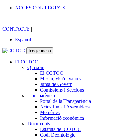
ACCÉS COL·LEGIATS
|
CONTACTE
|
Español
toggle menu
El COTOC
Qui som
El COTOC
Missió, visió i valors
Junta de Govern
Comissions i Seccions
Transparència
Portal de la Transparència
Actes Junta i Assemblees
Memòries
Informació econòmica
Documents
Estatuts del COTOC
Codi Deontològic