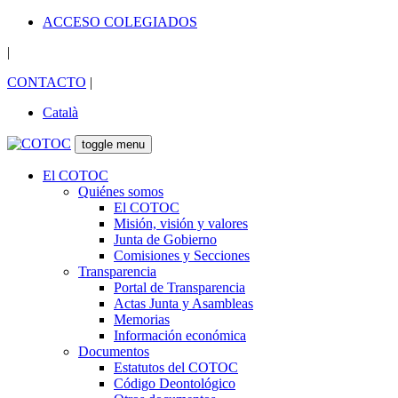
ACCESO COLEGIADOS
|
CONTACTO
|
Català
toggle menu
El COTOC
Quiénes somos
El COTOC
Misión, visión y valores
Junta de Gobierno
Comisiones y Secciones
Transparencia
Portal de Transparencia
Actas Junta y Asambleas
Memorias
Información económica
Documentos
Estatutos del COTOC
Código Deontológico