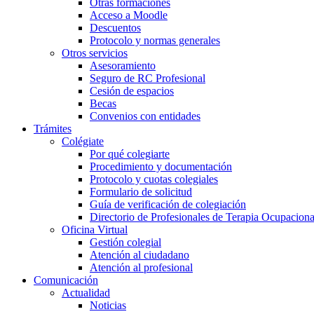
Otras formaciones
Acceso a Moodle
Descuentos
Protocolo y normas generales
Otros servicios
Asesoramiento
Seguro de RC Profesional
Cesión de espacios
Becas
Convenios con entidades
Trámites
Colégiate
Por qué colegiarte
Procedimiento y documentación
Protocolo y cuotas colegiales
Formulario de solicitud
Guía de verificación de colegiación
Directorio de Profesionales de Terapia Ocupaciona
Oficina Virtual
Gestión colegial
Atención al ciudadano
Atención al profesional
Comunicación
Actualidad
Noticias