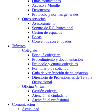
Otras formaciones
Acceso a Moodle
Descuentos
Protocolo y normas generales
Otros servicios
Asesoramiento
Seguro de RC Profesional
Cesión de espacios
Becas
Convenios con entidades
Trámites
Colégiate
Por qué colegiarte
Procedimiento y documentación
Protocolo y cuotas colegiales
Formulario de solicitud
Guía de verificación de colegiación
Directorio de Profesionales de Terapia
Ocupacional
Oficina Virtual
Gestión colegial
Atención al ciudadano
Atención al profesional
Comunicación
Actualidad