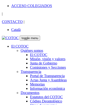
ACCESO COLEGIADOS
|
CONTACTO
|
Català
toggle menu
El COTOC
Quiénes somos
El COTOC
Misión, visión y valores
Junta de Gobierno
Comisiones y Secciones
Transparencia
Portal de Transparencia
Actas Junta y Asambleas
Memorias
Información económica
Documentos
Estatutos del COTOC
Código Deontológico