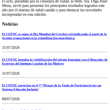
El acto, presidido por la consejera de Salud, la Hble. Sra. Olga Pané
Mena, sirvió para presentar los principales resultados logrados este
año por el sistema de salud catalán y para destacar las novedades
incorporadas en esta edición.
Noticias
El COTOC se suma al Día Mundial del Cerebro reivindicando el papel de la
terapia ocupacional en la rehabilitación neurológica
31/07/2026
El COTOC impulsa la visibilización del talento femenino con el Buscador de
Expertas del Instituto Catalán de las Mujeres
31/07/2026
El COTOC participa en el 7º ‘Plenari de la Taula de Participació per un
Sistema Educatiu Inclusiu’
08/07/2026