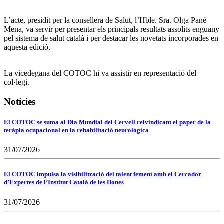
L’acte, presidit per la consellera de Salut, l’Hble. Sra. Olga Pané
Mena, va servir per presentar els principals resultats assolits enguany
pel sistema de salut català i per destacar les novetats incorporades en
aquesta edició.
La vicedegana del COTOC hi va assistir en representació del
col·legi.
Notícies
El COTOC se suma al Dia Mundial del Cervell reivindicant el paper de la
teràpia ocupacional en la rehabilitació neurològica
31/07/2026
El COTOC impulsa la visibilització del talent femení amb el Cercador
d’Expertes de l’Institut Català de les Dones
31/07/2026