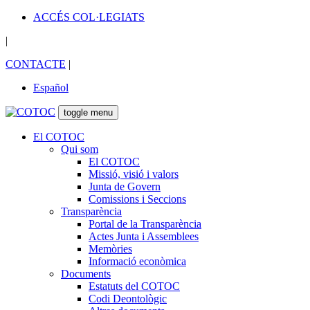
ACCÉS COL·LEGIATS
|
CONTACTE
|
Español
toggle menu
El COTOC
Qui som
El COTOC
Missió, visió i valors
Junta de Govern
Comissions i Seccions
Transparència
Portal de la Transparència
Actes Junta i Assemblees
Memòries
Informació econòmica
Documents
Estatuts del COTOC
Codi Deontològic