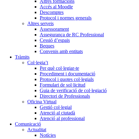
Altres formacions
Accés al Moodle
Descomptes
Protocol i normes generals
Altres serveis
Assessorament
Assegurança de RC Professional
Cessió d’espais
Beques
Convenis amb entitats
Tràmits
Col·legia’t
Per què col·legiar-te
Procediment i documentació
Protocol i quotes col·legials
Formulari de sol·licitud
Guia de verificació de col·legiació
Directori de Professionals
Oficina Virtual
Gestió col·legial
Atenció al ciutadà
Atenció al professional
Comunicació
Actualitat
Notícies