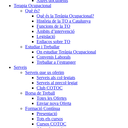
Altres documents
Terapia Ocupacional
Què és?
Què és la Teràpia Ocupacional?
Història de la TO a Catalunya
Funcions de la TO
Àmbits d’intervenció
Legislació
Enllaços sobre TO
Estudiar i Treballar
On estudiar Teràpia Ocupacional
Convenis Laborals
Treballar a l’estranger
Serveis
Serveis que us oferim
Serveis als col·legiats
Serveis al precol·legiat
Club COTOC
Borsa de Treball
Totes les Ofertes
Enviar nova Oferta
Formació Contínua
Presentació
Tots els cursos
Cursos COTOC