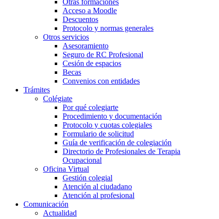
Otras formaciones
Acceso a Moodle
Descuentos
Protocolo y normas generales
Otros servicios
Asesoramiento
Seguro de RC Profesional
Cesión de espacios
Becas
Convenios con entidades
Trámites
Colégiate
Por qué colegiarte
Procedimiento y documentación
Protocolo y cuotas colegiales
Formulario de solicitud
Guía de verificación de colegiación
Directorio de Profesionales de Terapia
Ocupacional
Oficina Virtual
Gestión colegial
Atención al ciudadano
Atención al profesional
Comunicación
Actualidad