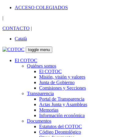
ACCESO COLEGIADOS
|
CONTACTO
|
Català
toggle menu
El COTOC
Quiénes somos
El COTOC
Misión, visión y valores
Junta de Gobierno
Comisiones y Secciones
Transparencia
Portal de Transparencia
Actas Junta y Asambleas
Memorias
Información económica
Documentos
Estatutos del COTOC
Código Deontológico