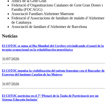
Amics de la Gent Gran
Federació d’Organitzacions Catalanes de Gent Gran Dones i
Família (FOCAGG)
Associació Familiars Alzheimer Maresme
Federació d’Associacions de familiars de malalts d’Alzheimer
de Catalunya
Associació de familiars d’Alzheimer de Barcelona
Noticias
El COTOC se suma al Día Mundial del Cerebro reivindicando el papel de la
terapia ocupacional en la rehabilitación neurológica
31/07/2026
El COTOC impulsa la visibilización del talento femenino con el Buscador de
Expertas del Instituto Catalán de las Mujeres
31/07/2026
El COTOC participa en el 7º ‘Plenari de la Taula de Participació per un
Sistema Educatiu Inclusiu’