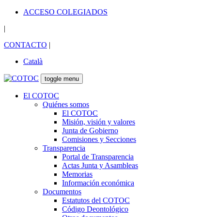
ACCESO COLEGIADOS
|
CONTACTO
|
Català
toggle menu
El COTOC
Quiénes somos
El COTOC
Misión, visión y valores
Junta de Gobierno
Comisiones y Secciones
Transparencia
Portal de Transparencia
Actas Junta y Asambleas
Memorias
Información económica
Documentos
Estatutos del COTOC
Código Deontológico