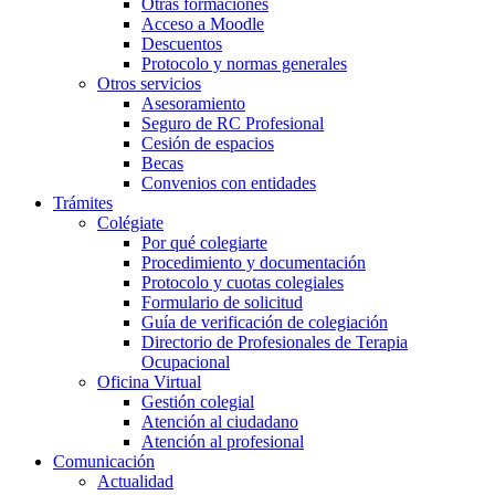
Otras formaciones
Acceso a Moodle
Descuentos
Protocolo y normas generales
Otros servicios
Asesoramiento
Seguro de RC Profesional
Cesión de espacios
Becas
Convenios con entidades
Trámites
Colégiate
Por qué colegiarte
Procedimiento y documentación
Protocolo y cuotas colegiales
Formulario de solicitud
Guía de verificación de colegiación
Directorio de Profesionales de Terapia
Ocupacional
Oficina Virtual
Gestión colegial
Atención al ciudadano
Atención al profesional
Comunicación
Actualidad