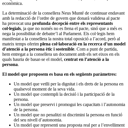
econòmica.
La determinació de la consellera Neus Munté de continuar endavant
amb la redacció de l’ordre de govern que donarà validesa al pacte
ha provocat una
profunda decepció entre els representants
col·legials
, ja que no només no es frena el pacte, sinó que a més es
nega la possibilitat de debatre’l al Parlament. Els col·legis hem
manifestat a la consellera la nostra total oposició a l’acord, però al
mateix temps oferim
plena col·laboració en la recerca d’un model
d’atenció a la persona ètic i sostenible
. Com a punt de partida,
hem entregat a la consellera un document amb els set eixos en els
quals hauria de basar-se el model,
centrat en l’atenció a la
persona
.
El model que proposem es basa en els següents paràmetres:
Un model que vetlli per la dignitat i els drets de la persona en
qualsevol moment de la seva vida.
Un model que contempli la decisió i la participació de la
persona.
Un model que preservi i promogui les capacitats i l’autonomia
de la persona.
Un model que no penalitzi ni discrimini la persona en funció
del seu nivell d’autonomia.
Un model que representi una proposta real per a l’envelliment