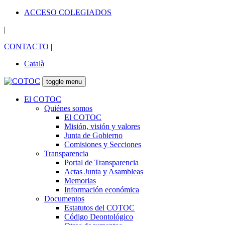
ACCESO COLEGIADOS
|
CONTACTO
|
Català
toggle menu
El COTOC
Quiénes somos
El COTOC
Misión, visión y valores
Junta de Gobierno
Comisiones y Secciones
Transparencia
Portal de Transparencia
Actas Junta y Asambleas
Memorias
Información económica
Documentos
Estatutos del COTOC
Código Deontológico