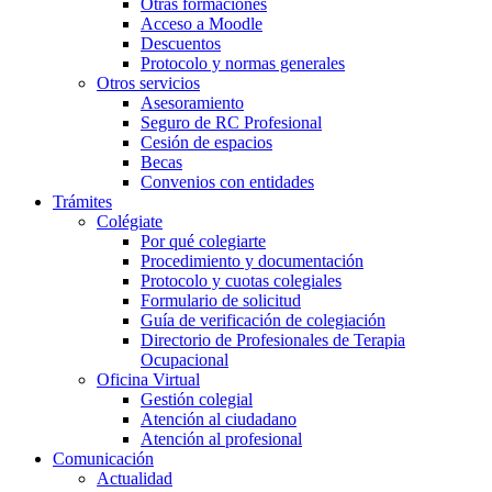
Otras formaciones
Acceso a Moodle
Descuentos
Protocolo y normas generales
Otros servicios
Asesoramiento
Seguro de RC Profesional
Cesión de espacios
Becas
Convenios con entidades
Trámites
Colégiate
Por qué colegiarte
Procedimiento y documentación
Protocolo y cuotas colegiales
Formulario de solicitud
Guía de verificación de colegiación
Directorio de Profesionales de Terapia
Ocupacional
Oficina Virtual
Gestión colegial
Atención al ciudadano
Atención al profesional
Comunicación
Actualidad