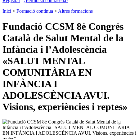
Registrar
|
¿Perdió su contraseña?
Inici
>
Formació contínua
>
Altres formacions
Fundació CCSM 8è Congrés
Català de Salut Mental de la
Infància i l’Adolescència
«SALUT MENTAL
COMUNITÀRIA EN
INFÀNCIA I
ADOLESCÈNCIA AVUI.
Visions, experiències i reptes»