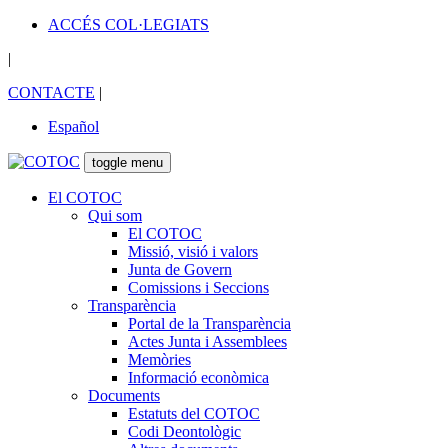
ACCÉS COL·LEGIATS
|
CONTACTE
|
Español
toggle menu
El COTOC
Qui som
El COTOC
Missió, visió i valors
Junta de Govern
Comissions i Seccions
Transparència
Portal de la Transparència
Actes Junta i Assemblees
Memòries
Informació econòmica
Documents
Estatuts del COTOC
Codi Deontològic