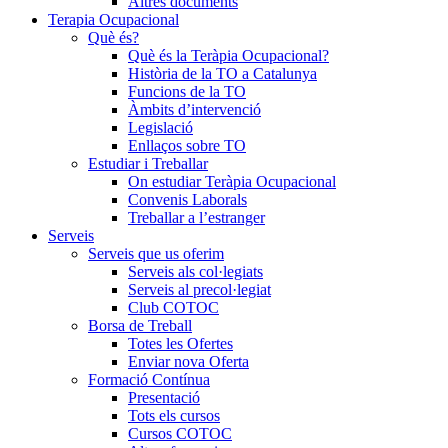
Altres documents
Terapia Ocupacional
Què és?
Què és la Teràpia Ocupacional?
Història de la TO a Catalunya
Funcions de la TO
Àmbits d’intervenció
Legislació
Enllaços sobre TO
Estudiar i Treballar
On estudiar Teràpia Ocupacional
Convenis Laborals
Treballar a l’estranger
Serveis
Serveis que us oferim
Serveis als col·legiats
Serveis al precol·legiat
Club COTOC
Borsa de Treball
Totes les Ofertes
Enviar nova Oferta
Formació Contínua
Presentació
Tots els cursos
Cursos COTOC