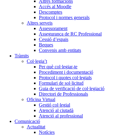
Altres formacions
Accés al Moodle
Descomptes
Protocol i normes generals
Altres serveis
Assessorament
Assegurança de RC Professional
Cessió d’espais
Beques
Convenis amb entitats
Tràmits
Col·legia’t
Per què col·legiar-te
Procediment i documentació
Protocol i quotes col·legials
Formulari de sol·licitud
Guia de verificació de col·legiació
Directori de Professionals
Oficina Virtual
Gestió col·legial
Atenció al ciutadà
Atenció al professional
Comunicació
Actualitat
Notícies