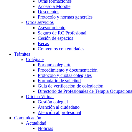
Otras formaciones
Acceso a Moodle
Descuentos
Protocolo y normas generales
Otros servicios
Asesoramiento
Seguro de RC Profesional
Cesión de espacios
Becas
Convenios con entidades
Trámites
Colégiate
Por qué colegiarte
Procedimiento y documentación
Protocolo y cuotas colegiales
Formulario de solicitud
Guía de verificación de colegiación
Directorio de Profesionales de Terapia Ocupaciona
Oficina Virtual
Gestión colegial
Atención al ciudadano
Atención al profesional
Comunicación
Actualidad
Noticias