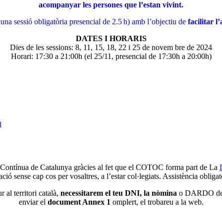
acompanyar les persones que l’estan vivint.
a sessió obligatòria presencial de 2.5 h) amb l’objectiu de
facilitar l
DATES I HORARIS
Dies de les sessions: 8, 11, 15, 18, 22 i 25 de novem bre de 2024
Horari: 17:30 a 21:00h (el 25/11, presencial de 17:30h a 20:00h)
l
 Contínua de Catalunya gràcies al fet que el COTOC forma part de La
ció sense cap cos per vosaltres, a l’estar col·legiats. Assistència obliga
r al territori català,
necessitarem el teu DNI, la
nòmina
o DARDO del SO
enviar el
document Annex 1
omplert, el trobareu a la web.