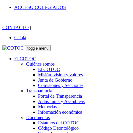
ACCESO COLEGIADOS
|
CONTACTO
|
Català
toggle menu
El COTOC
Quiénes somos
El COTOC
Misión, visión y valores
Junta de Gobierno
Comisiones y Secciones
Transparencia
Portal de Transparencia
Actas Junta y Asambleas
Memorias
Información económica
Documentos
Estatutos del COTOC
Código Deontológico