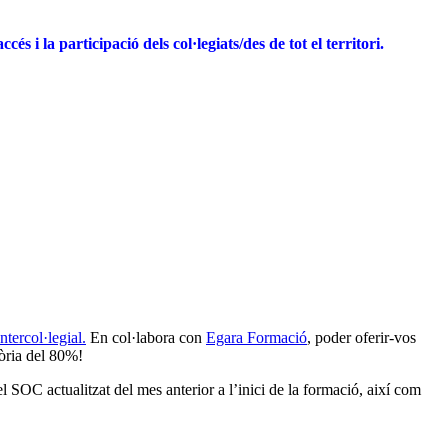
’accés i la participació dels col·legiats/des de tot el territori.
Intercol·legial.
En col·labora con
Egara
Formació
, poder oferir-vos
tòria del 80%!
C actualitzat del mes anterior a l’inici de la formació, així com