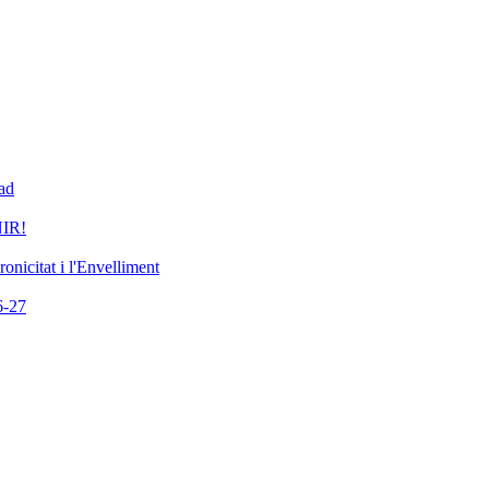
dad
IR!
nicitat i l'Envelliment
-27