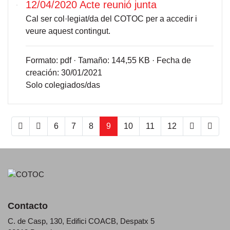
12/04/2020 Acte reunió junta
Cal ser col·legiat/da del COTOC per a accedir i
veure aquest contingut.
Formato:
pdf ·
Tamaño:
144,55 KB ·
Fecha de
creación:
30/01/2021
Solo colegiados/das
(current)
6
7
8
9
10
11
12
Contacto
C. de Casp, 130, Edifici COACB, Despatx 5