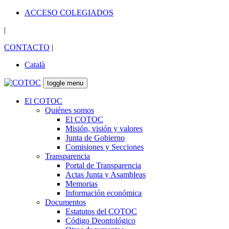
ACCESO COLEGIADOS
|
CONTACTO
|
Català
toggle menu
El COTOC
Quiénes somos
El COTOC
Misión, visión y valores
Junta de Gobierno
Comisiones y Secciones
Transparencia
Portal de Transparencia
Actas Junta y Asambleas
Memorias
Información económica
Documentos
Estatutos del COTOC
Código Deontológico