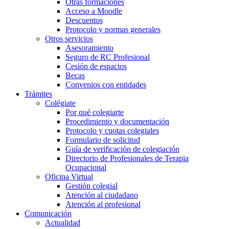
Otras formaciones
Acceso a Moodle
Descuentos
Protocolo y normas generales
Otros servicios
Asesoramiento
Seguro de RC Profesional
Cesión de espacios
Becas
Convenios con entidades
Trámites
Colégiate
Por qué colegiarte
Procedimiento y documentación
Protocolo y cuotas colegiales
Formulario de solicitud
Guía de verificación de colegiación
Directorio de Profesionales de Terapia
Ocupacional
Oficina Virtual
Gestión colegial
Atención al ciudadano
Atención al profesional
Comunicación
Actualidad