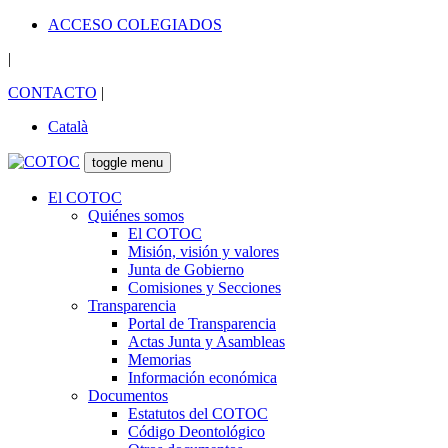
ACCESO COLEGIADOS
|
CONTACTO
|
Català
toggle menu
El COTOC
Quiénes somos
El COTOC
Misión, visión y valores
Junta de Gobierno
Comisiones y Secciones
Transparencia
Portal de Transparencia
Actas Junta y Asambleas
Memorias
Información económica
Documentos
Estatutos del COTOC
Código Deontológico