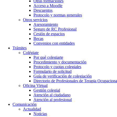
Otras formaciones
Acceso a Moodle
Descuentos
Protocolo y normas generales
Otros servicios
Asesoramiento
Seguro de RC Profesional
Cesión de espacios
Becas
Convenios con entidades
Trámites
Colégiate
Por qué colegiarte
Procedimiento y documentación
Protocolo y cuotas colegiales
Formulario de solicitud
Guía de verificación de colegiación
Directorio de Profesionales de Terapia Ocupaciona
Oficina Virtual
Gestión colegial
Atención al ciudadano
Atención al profesional
Comunicación
Actualidad
Noticias