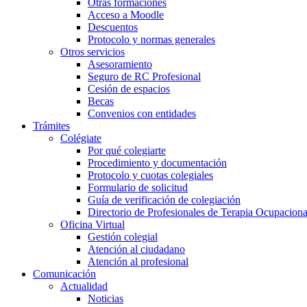
Otras formaciones
Acceso a Moodle
Descuentos
Protocolo y normas generales
Otros servicios
Asesoramiento
Seguro de RC Profesional
Cesión de espacios
Becas
Convenios con entidades
Trámites
Colégiate
Por qué colegiarte
Procedimiento y documentación
Protocolo y cuotas colegiales
Formulario de solicitud
Guía de verificación de colegiación
Directorio de Profesionales de Terapia Ocupaciona
Oficina Virtual
Gestión colegial
Atención al ciudadano
Atención al profesional
Comunicación
Actualidad
Noticias