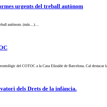
formes urgents del treball autònom
l treball autònom. (más…)…
TOC
i Deontològic del COTOC a la Casa Elizalde de Barcelona. Cal destacar 
ori dels Drets de la infància.