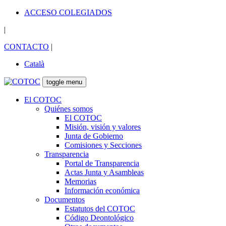
ACCESO COLEGIADOS
|
CONTACTO
|
Català
toggle menu
El COTOC
Quiénes somos
El COTOC
Misión, visión y valores
Junta de Gobierno
Comisiones y Secciones
Transparencia
Portal de Transparencia
Actas Junta y Asambleas
Memorias
Información económica
Documentos
Estatutos del COTOC
Código Deontológico