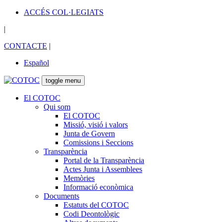
ACCÉS COL·LEGIATS
|
CONTACTE
|
Español
toggle menu
El COTOC
Qui som
El COTOC
Missió, visió i valors
Junta de Govern
Comissions i Seccions
Transparència
Portal de la Transparència
Actes Junta i Assemblees
Memòries
Informació econòmica
Documents
Estatuts del COTOC
Codi Deontològic