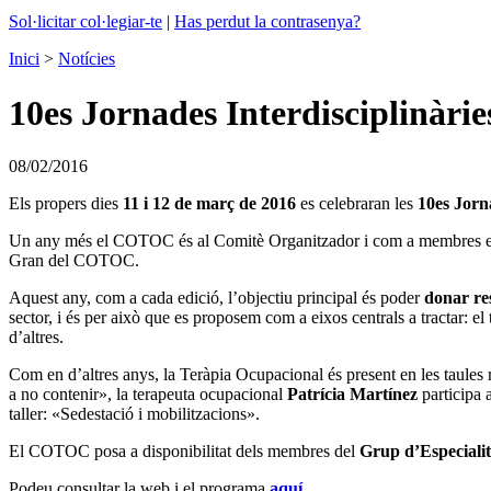
Sol·licitar col·legiar-te
|
Has perdut la contrasenya?
Inici
>
Notícies
10es Jornades Interdisciplinàri
08/02/2016
Els propers dies
11 i 12 de març de 2016
es celebraran les
10es Jorn
Un any més el COTOC és al Comitè Organitzador i com a membres en
Gran del COTOC.
Aquest any, com a cada edició, l’objectiu principal és poder
donar res
sector, i és per això que es proposem com a eixos centrals a tractar: el 
d’altres.
Com en d’altres anys, la Teràpia Ocupacional és present en les taules 
a no contenir», la terapeuta ocupacional
Patrícia Martínez
participa 
taller: «Sedestació i mobilitzacions».
El COTOC posa a disponibilitat dels membres del
Grup d’Especialit
Podeu consultar la web i el programa
aquí
.