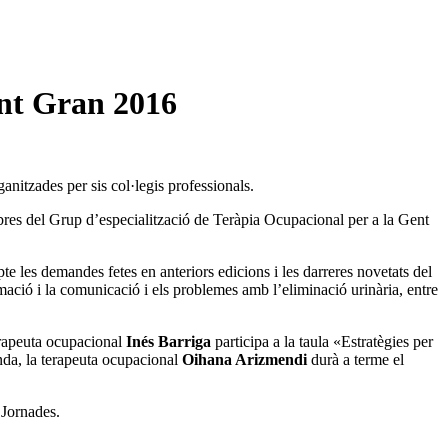
ent Gran 2016
ganitzades per sis col·legis professionals.
res del Grup d’especialització de Teràpia Ocupacional per a la Gent
pte les demandes fetes en anteriors edicions i les darreres novetats del
ormació i la comunicació i els problemes amb l’eliminació urinària, entre
terapeuta ocupacional
Inés Barriga
participa a la taula «Estratègies per
anda, la terapeuta ocupacional
Oihana Arizmendi
durà a terme el
 Jornades.