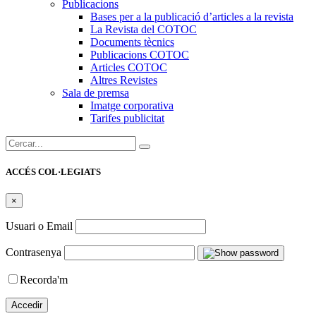
Publicacions
Bases per a la publicació d’articles a la revista
La Revista del COTOC
Documents tècnics
Publicacions COTOC
Articles COTOC
Altres Revistes
Sala de premsa
Imatge corporativa
Tarifes publicitat
Cercar:
ACCÉS COL·LEGIATS
×
Usuari o Email
Contrasenya
Recorda'm