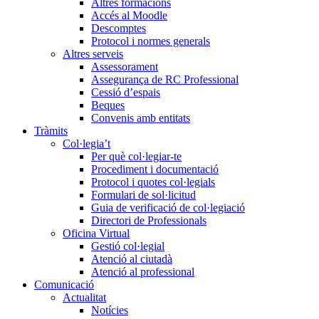
Altres formacions
Accés al Moodle
Descomptes
Protocol i normes generals
Altres serveis
Assessorament
Assegurança de RC Professional
Cessió d’espais
Beques
Convenis amb entitats
Tràmits
Col·legia’t
Per què col·legiar-te
Procediment i documentació
Protocol i quotes col·legials
Formulari de sol·licitud
Guia de verificació de col·legiació
Directori de Professionals
Oficina Virtual
Gestió col·legial
Atenció al ciutadà
Atenció al professional
Comunicació
Actualitat
Notícies