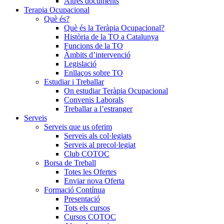
Altres documents
Terapia Ocupacional
Què és?
Què és la Teràpia Ocupacional?
Història de la TO a Catalunya
Funcions de la TO
Àmbits d’intervenció
Legislació
Enllaços sobre TO
Estudiar i Treballar
On estudiar Teràpia Ocupacional
Convenis Laborals
Treballar a l’estranger
Serveis
Serveis que us oferim
Serveis als col·legiats
Serveis al precol·legiat
Club COTOC
Borsa de Treball
Totes les Ofertes
Enviar nova Oferta
Formació Contínua
Presentació
Tots els cursos
Cursos COTOC