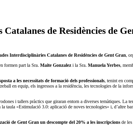
es Catalanes de Residències de G
ades Interdisciplinàries Catalanes de Residències de Gent Gran
, or
 formen part la Sra.
Maite Gonzalez
i la Sra.
Manuela Yerbes
, memb
posta a les necessitats de formació dels professionals
, tenint en com
treball en equip, els ingressos a la residència, les tecnologies de la inf
rodones i tallers pràctics que giraran entorn a diverses temàtiques. La 
a la taula «Estimulació 3.0: aplicació de noves tecnologies» i, d’altre b
zació de Gent Gran un descompte del 20% a les inscripcions
de les