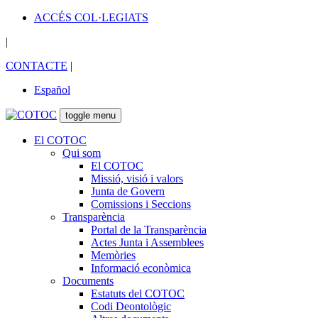
ACCÉS COL·LEGIATS
|
CONTACTE
|
Español
toggle menu
El COTOC
Qui som
El COTOC
Missió, visió i valors
Junta de Govern
Comissions i Seccions
Transparència
Portal de la Transparència
Actes Junta i Assemblees
Memòries
Informació econòmica
Documents
Estatuts del COTOC
Codi Deontològic