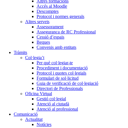
Altres formacions
Accés al Moodle
Descomptes
Protocol i normes generals
Altres serveis
Assessorament
Assegurança de RC Professional
Cessió d’espais
Beques
Convenis amb entitats
Tràmits
Col·legia’t
Per què col·legiar-te
Procediment i documentació
Protocol i quotes col·legials
Formulari de sol·licitud
Guia de verificació de col·legiació
Directori de Professionals
Oficina Virtual
Gestió col·legial
Atenció al ciutadà
Atenció al professional
Comunicació
Actualitat
Notícies