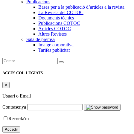
Publicacions
Bases per a la publicació d’articles a la revista
La Revista del COTOC
Documents tècnics
Publicacions COTOC
Articles COTOC
Altres Revistes
Sala de premsa
Imatge corporativa
Tarifes publicitat
Cercar:
ACCÉS COL·LEGIATS
×
Usuari o Email
Contrasenya
Recorda'm