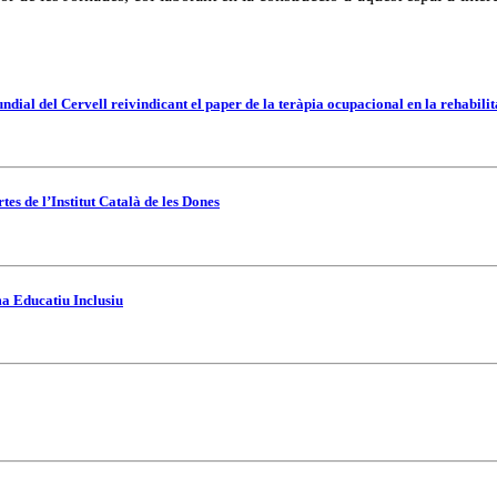
ial del Cervell reivindicant el paper de la teràpia ocupacional en la rehabili
es de l’Institut Català de les Dones
ma Educatiu Inclusiu