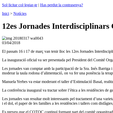
Sol·licitar col·legiar-te
|
Has perdut la contrasenya?
Inici
>
Notícies
12es Jornades Interdisciplinars
03/04/2018
El passats 16 i 17 de març van tenir lloc les 12es Jornades Interdisci
La inauguració oficial va ser presentada pel President del Comité Organ
Les jornades van comptar amb la participació de la Sra. Inés Barrig
moderar la taula rodona d’alimentació, on va fer una ponència la terape
Manuela Yerbes va estar moderant el taller d’Estimulació Basal, reali
La conferència inaugural va tractar sobre l’ètica a les residències 
Les jornades van resultar molt interessants pel tractament d’una varieta
i el dol, el paper de les famílies a les residències i tallers com disfàgi
Es preveu que el COTOC continuï formant part del comitè organitzador de