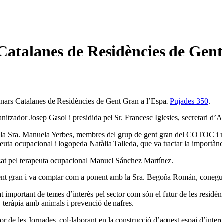
 Catalanes de Residències de Gen
plinars Catalanes de Residències de Gent Gran a l’Espai
Pujades 350
.
itzador Josep Gasol i presidida pel Sr. Francesc Iglesies, secretari d’A
a i la Sra. Manuela Yerbes, membres del grup de gent gran del COTOC i
uta ocupacional i logopeda Natàlia Talleda, que va tractar la importànci
tzat pel terapeuta ocupacional Manuel Sánchez Martínez.
de gent gran i va comptar com a ponent amb la Sra. Begoña Román, coneg
t important de temes d’interès pel sector com són el futur de les residènc
es, teràpia amb animals i prevenció de nafres.
 les Jornades, col·laborant en la construcció d’aquest espai d’intercanv