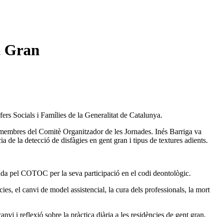
t Gran
fers Socials i Famílies de la Generalitat de Catalunya.
 membres del Comitè Organitzador de les Jornades. Inés Barriga va
a de la detecció de disfàgies en gent gran i tipus de textures adients.
uda pel COTOC per la seva participació en el codi deontològic.
ies, el canvi de model assistencial, la cura dels professionals, la mort
i i reflexió sobre la pràctica diària a les residències de gent gran,