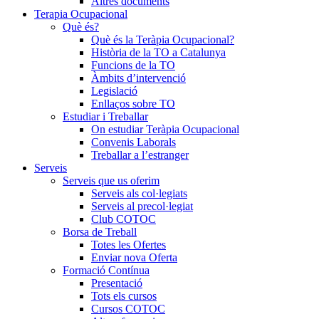
Altres documents
Terapia Ocupacional
Què és?
Què és la Teràpia Ocupacional?
Història de la TO a Catalunya
Funcions de la TO
Àmbits d’intervenció
Legislació
Enllaços sobre TO
Estudiar i Treballar
On estudiar Teràpia Ocupacional
Convenis Laborals
Treballar a l’estranger
Serveis
Serveis que us oferim
Serveis als col·legiats
Serveis al precol·legiat
Club COTOC
Borsa de Treball
Totes les Ofertes
Enviar nova Oferta
Formació Contínua
Presentació
Tots els cursos
Cursos COTOC