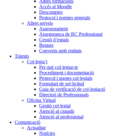
Altres formacions
Accés al Moodle
Descomptes
Protocol i normes generals
Altres serveis
Assessorament
Assegurança de RC Professional
Cessió d’espais
Beques
Convenis amb entitats
Tràmits
Col·legia’t
Per què col·legiar-te
Procediment i documentació
Protocol i quotes col·legials
Formulari de sol·licitud
Guia de verificació de col·legiació
Directori de Professionals
Oficina Virtual
Gestió col·legial
Atenció al ciutadà
Atenció al professional
Comunicació
Actualitat
Notícies