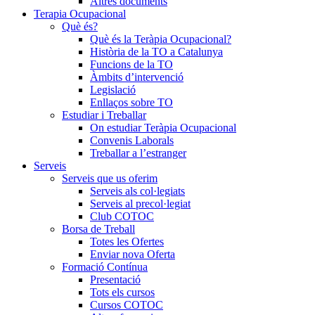
Altres documents
Terapia Ocupacional
Què és?
Què és la Teràpia Ocupacional?
Història de la TO a Catalunya
Funcions de la TO
Àmbits d’intervenció
Legislació
Enllaços sobre TO
Estudiar i Treballar
On estudiar Teràpia Ocupacional
Convenis Laborals
Treballar a l’estranger
Serveis
Serveis que us oferim
Serveis als col·legiats
Serveis al precol·legiat
Club COTOC
Borsa de Treball
Totes les Ofertes
Enviar nova Oferta
Formació Contínua
Presentació
Tots els cursos
Cursos COTOC