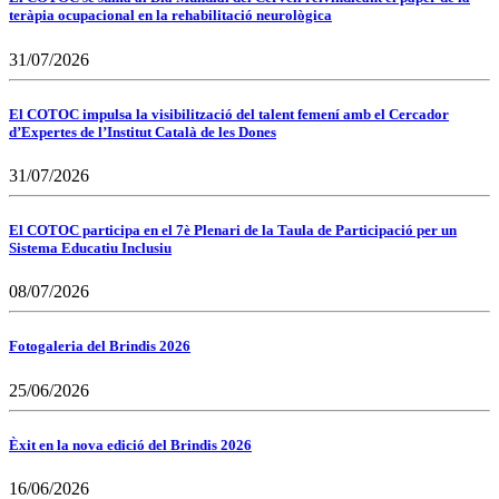
teràpia ocupacional en la rehabilitació neurològica
31/07/2026
El COTOC impulsa la visibilització del talent femení amb el Cercador
d’Expertes de l’Institut Català de les Dones
31/07/2026
El COTOC participa en el 7è Plenari de la Taula de Participació per un
Sistema Educatiu Inclusiu
08/07/2026
Fotogaleria del Brindis 2026
25/06/2026
Èxit en la nova edició del Brindis 2026
16/06/2026