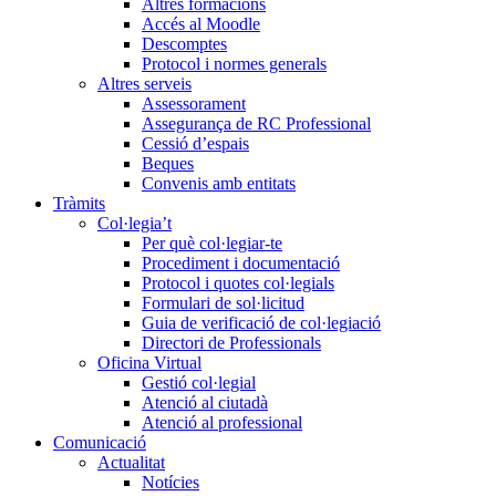
Altres formacions
Accés al Moodle
Descomptes
Protocol i normes generals
Altres serveis
Assessorament
Assegurança de RC Professional
Cessió d’espais
Beques
Convenis amb entitats
Tràmits
Col·legia’t
Per què col·legiar-te
Procediment i documentació
Protocol i quotes col·legials
Formulari de sol·licitud
Guia de verificació de col·legiació
Directori de Professionals
Oficina Virtual
Gestió col·legial
Atenció al ciutadà
Atenció al professional
Comunicació
Actualitat
Notícies