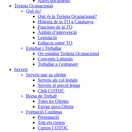
Altres documents
Terapia Ocupacional
Què és?
Què és la Teràpia Ocupacional?
Història de la TO a Catalunya
Funcions de la TO
Àmbits d’intervenció
Legislació
Enllaços sobre TO
Estudiar i Treballar
On estudiar Teràpia Ocupacional
Convenis Laborals
Treballar a l’estranger
Serveis
Serveis que us oferim
Serveis als col·legiats
Serveis al precol·legiat
Club COTOC
Borsa de Treball
Totes les Ofertes
Enviar nova Oferta
Formació Contínua
Presentació
Tots els cursos
Cursos COTOC