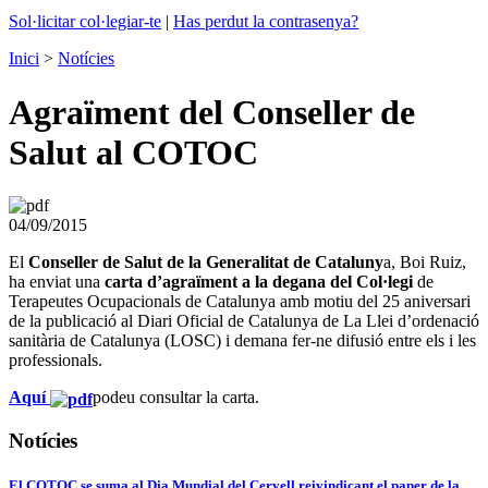
Sol·licitar col·legiar-te
|
Has perdut la contrasenya?
Inici
>
Notícies
Agraïment del Conseller de
Salut al COTOC
04/09/2015
El
Conseller de Salut de la Generalitat de Cataluny
a, Boi Ruiz,
ha enviat una
carta d’agraïment a la degana del Col·legi
de
Terapeutes Ocupacionals de Catalunya amb motiu del 25 aniversari
de la publicació al Diari Oficial de Catalunya de La Llei d’ordenació
sanitària de Catalunya (LOSC) i demana fer-ne difusió entre els i les
professionals.
Aquí
podeu consultar la carta.
Notícies
El COTOC se suma al Dia Mundial del Cervell reivindicant el paper de la