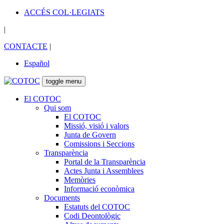
ACCÉS COL·LEGIATS
|
CONTACTE
|
Español
toggle menu
El COTOC
Qui som
El COTOC
Missió, visió i valors
Junta de Govern
Comissions i Seccions
Transparència
Portal de la Transparència
Actes Junta i Assemblees
Memòries
Informació econòmica
Documents
Estatuts del COTOC
Codi Deontològic