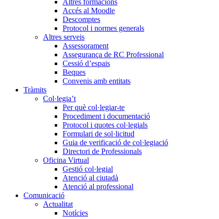
Altres formacions
Accés al Moodle
Descomptes
Protocol i normes generals
Altres serveis
Assessorament
Assegurança de RC Professional
Cessió d’espais
Beques
Convenis amb entitats
Tràmits
Col·legia’t
Per què col·legiar-te
Procediment i documentació
Protocol i quotes col·legials
Formulari de sol·licitud
Guia de verificació de col·legiació
Directori de Professionals
Oficina Virtual
Gestió col·legial
Atenció al ciutadà
Atenció al professional
Comunicació
Actualitat
Notícies