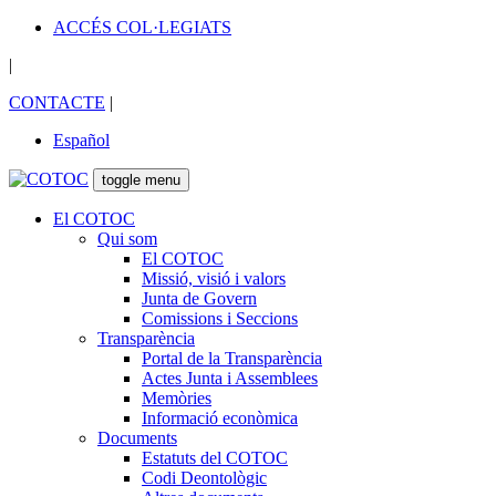
ACCÉS COL·LEGIATS
|
CONTACTE
|
Español
toggle menu
El COTOC
Qui som
El COTOC
Missió, visió i valors
Junta de Govern
Comissions i Seccions
Transparència
Portal de la Transparència
Actes Junta i Assemblees
Memòries
Informació econòmica
Documents
Estatuts del COTOC
Codi Deontològic