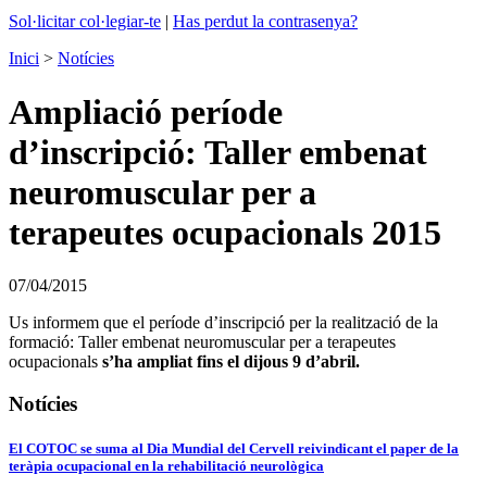
Sol·licitar col·legiar-te
|
Has perdut la contrasenya?
Inici
>
Notícies
Ampliació període
d’inscripció: Taller embenat
neuromuscular per a
terapeutes ocupacionals 2015
07/04/2015
Us informem que el període d’inscripció per la realització de la
formació: Taller embenat neuromuscular per a terapeutes
ocupacionals
s’ha ampliat fins el dijous 9 d’abril.
Notícies
El COTOC se suma al Dia Mundial del Cervell reivindicant el paper de la
teràpia ocupacional en la rehabilitació neurològica