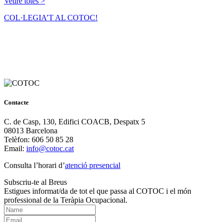
Veure totes >
COL·LEGIA’T AL COTOC!
Contacte
C. de Casp, 130, Edifici COACB, Despatx 5
08013 Barcelona
Telèfon: 606 50 85 28
Email:
info@cotoc.cat
Consulta l’horari d’
atenció presencial
Subscriu-te al Breus
Estigues informat/da de tot el que passa al COTOC i el món
professional de la Teràpia Ocupacional.