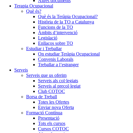
Altres documents
Terapia Ocupacional
Què és?
Què és la Teràpia Ocupacional?
Història de la TO a Catalunya
Funcions de la TO
Àmbits d’intervenció
Legislació
Enllaços sobre TO
Estudiar i Treballar
On estudiar Teràpia Ocupacional
Convenis Laborals
Treballar a l’estranger
Serveis
Serveis que us oferim
Serveis als col·legiats
Serveis al precol·legiat
Club COTOC
Borsa de Treball
Totes les Ofertes
Enviar nova Oferta
Formació Contínua
Presentació
Tots els cursos
Cursos COTOC