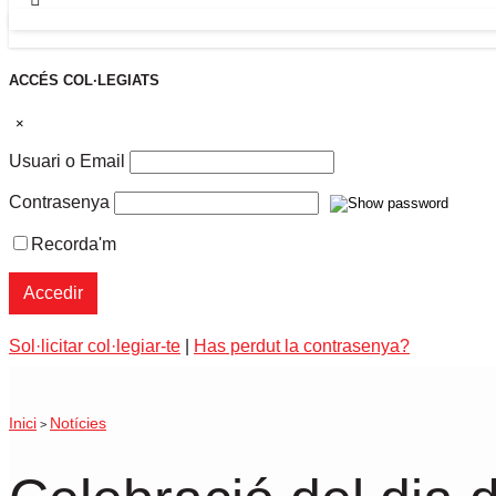
ACCÉS COL·LEGIATS
×
Usuari o Email
Contrasenya
Recorda'm
Sol·licitar col·legiar-te
|
Has perdut la contrasenya?
Inici
Notícies
>