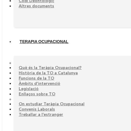
Codi Deontològic
Altres documents
TERAPIA OCUPACIONAL
Què és la Teràpia Ocupacional?
Història de la TO a Catalunya
Funcions de la TO
Àmbits d’intervenció
Legislació
Enllaços sobre TO
On estudiar Teràpia Ocupacional
Convenis Laborals
Treballar a l’estranger