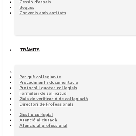
Cessió d’espais
Beques
Convenis amb entitats
TRÀMITS
Per què col·legiar-te
Procediment i documentació
Protocol i quotes col·legials
Formulari de sol·licitud
Guia de verificació de col·legiació
Directori de Professionals
Gestió col·legial
Atenció al ciutadà
Atenció al professional