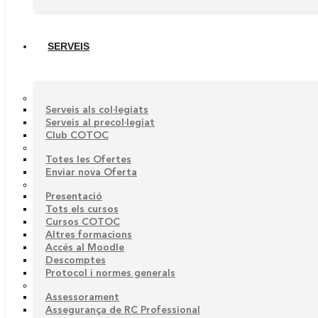
SERVEIS
Serveis als col·legiats
Serveis al precol·legiat
Club COTOC
Totes les Ofertes
Enviar nova Oferta
Presentació
Tots els cursos
Cursos COTOC
Altres formacions
Accés al Moodle
Descomptes
Protocol i normes generals
Assessorament
Assegurança de RC Professional