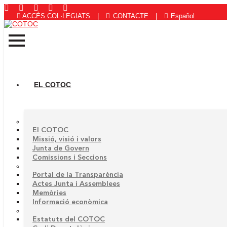
ACCÉS COL·LEGIATS
|
CONTACTE
|
Español
EL COTOC
El COTOC
Missió, visió i valors
Junta de Govern
Comissions i Seccions
Portal de la Transparència
Actes Junta i Assemblees
Memòries
Informació econòmica
Estatuts del COTOC