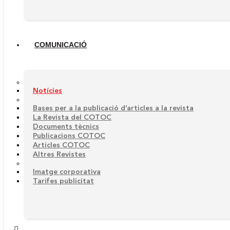
COMUNICACIÓ
Notícies
Bases per a la publicació d’articles a la revista
La Revista del COTOC
Documents tècnics
Publicacions COTOC
Articles COTOC
Altres Revistes
Imatge corporativa
Tarifes publicitat